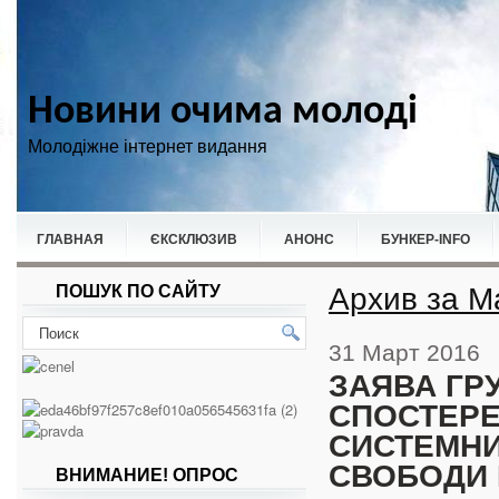
Новини очима молоді
Молодіжне інтернет видання
ГЛАВНАЯ
ЄКСКЛЮЗИВ
АНОНС
БУНКЕР-ІNFO
Архив за М
ПОШУК ПО САЙТУ
НОВИНИ
СПОРТ
31 Март 2016
ЗАЯВА ГР
СПОСТЕРЕ
СИСТЕМНИ
СВОБОДИ 
ВНИМАНИЕ! ОПРОС