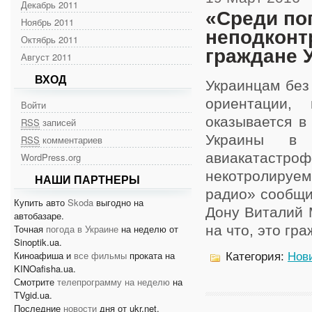
Декабрь 2011
«Среди по
Ноябрь 2011
неподконт
Октябрь 2011
граждане 
Август 2011
ВХОД
Украинцам без
ориентации,
Войти
оказывается в
RSS
записей
Украины в 
RSS
комментариев
авиакатастрофе
WordPress.org
некотролиру
НАШИ ПАРТНЕРЫ
радио» сообщи
Купить авто
Skoda
выгодно на
Дону Виталий 
автобазаре.
Точная
погода в Украине
на неделю от
на что, это гра
Sinoptik.ua.
Киноафиша и
все фильмы
проката на
Категория:
Нов
KINOafisha.ua.
Смотрите
телепрограмму на неделю
на
TVgid.ua.
Последние
новости
дня от ukr.net.