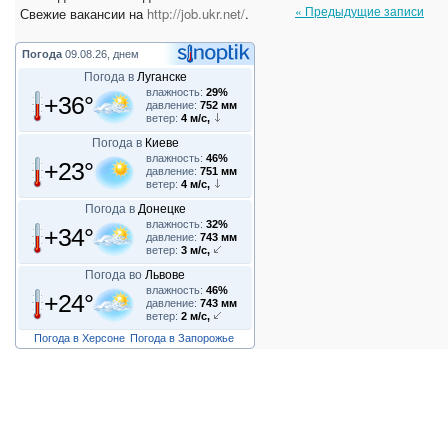
« Предыдущие записи
Свежие вакансии на
http://job.ukr.net/
.
Погода
09.08.26, днем
Погода в
Луганске
влажность:
29%
+36°
давление:
752 мм
ветер:
4 м/с,
Погода в
Киеве
влажность:
46%
+23°
давление:
751 мм
ветер:
4 м/с,
Погода в
Донецке
влажность:
32%
+34°
давление:
743 мм
ветер:
3 м/с,
Погода во
Львове
влажность:
46%
+24°
давление:
743 мм
ветер:
2 м/с,
Погода в Херсоне
Погода в Запорожье