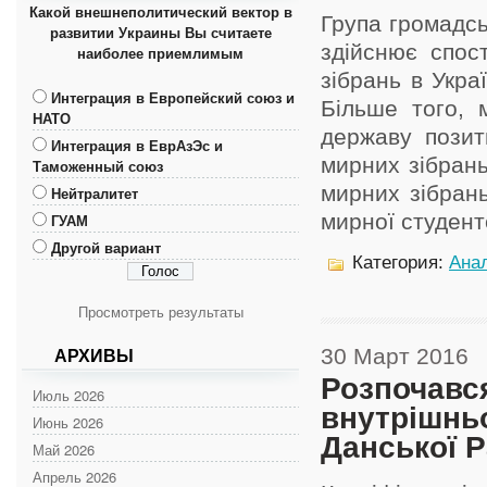
Какой внешнеполитический вектор в
Група громадсь
развитии Украины Вы считаете
здійснює спос
наиболее приемлимым
зібрань в Укра
Интеграция в Европейский союз и
Більше того, 
НАТО
державу позит
Интеграция в ЕврАзЭс и
мирних зібрань
Таможенный союз
мирних зібран
Нейтралитет
мирної студентсь
ГУАМ
Другой вариант
Категория:
Анал
Просмотреть результаты
30 Март 2016
АРХИВЫ
Розпочавс
Июль 2026
внутрішнь
Июнь 2026
Данської Р
Май 2026
Апрель 2026