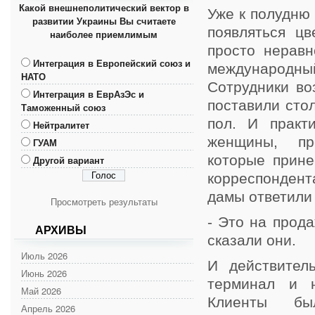
Какой внешнеполитический вектор в
Уже к полудню 
развитии Украины Вы считаете
появляться цв
наиболее приемлимым
просто неравн
Интеграция в Европейский союз и
международный
НАТО
Сотрудники во
Интеграция в ЕврАзЭс и
поставили стол
Таможенный союз
пол. И практ
Нейтралитет
женщины, пре
ГУАМ
которые прине
Другой вариант
корреспондент
дамы ответили 
Просмотреть результаты
- Это на прода
АРХИВЫ
сказали они.
Июль 2026
И действител
Июнь 2026
терминал и 
Май 2026
Клиенты бы
Апрель 2026