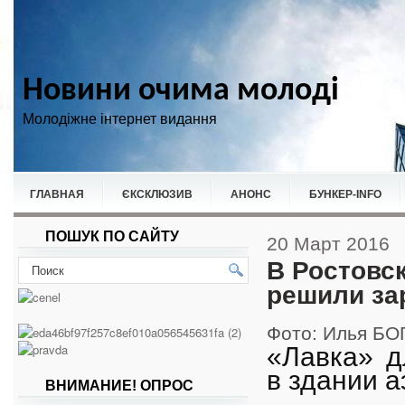
Новини очима молоді
Молодіжне інтернет видання
ГЛАВНАЯ
ЄКСКЛЮЗИВ
АНОНС
БУНКЕР-ІNFO
ПОШУК ПО САЙТУ
НОВИНИ
СПОРТ
20 Март 2016
В Ростовс
решили за
Фото: Илья Б
«Лавка» д
в здании 
ВНИМАНИЕ! ОПРОС