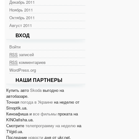
Декабрь 2011
Ноябрь 2011
Октябрь 2011
Август 2011
ВХОД
Войти
RSS
записей
RSS
комментариев
WordPress.org
НАШИ ПАРТНЕРЫ
Купить авто
Skoda
выгодно на
автобазаре.
Точная
погода в Украине
на неделю от
Sinoptik.ua.
Киноафиша и
все фильмы
проката на
KINOafisha.ua.
Смотрите
телепрограмму на неделю
на
TVgid.ua.
Последние
новости
дня от ukr.net.