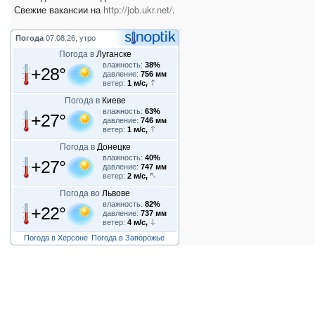
Свежие вакансии на
http://job.ukr.net/
.
Погода
07.08.26, утро
Погода в
Луганске
влажность:
38%
+28°
давление:
756 мм
ветер:
1 м/с,
Погода в
Киеве
влажность:
63%
+27°
давление:
746 мм
ветер:
1 м/с,
Погода в
Донецке
влажность:
40%
+27°
давление:
747 мм
ветер:
2 м/с,
Погода во
Львове
влажность:
82%
+22°
давление:
737 мм
ветер:
4 м/с,
Погода в Херсоне
Погода в Запорожье