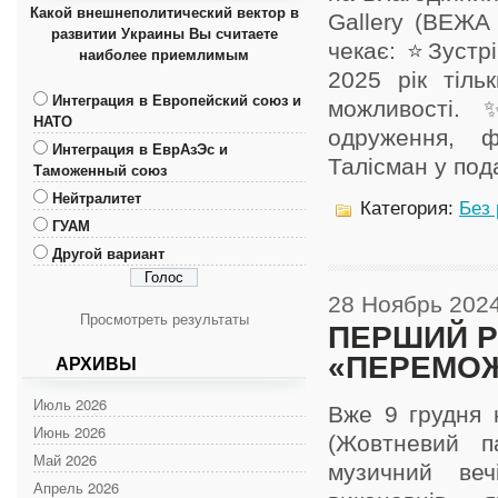
Какой внешнеполитический вектор в
Gallery (ВЕЖА 
развитии Украины Вы считаете
чекає: ⭐️Зустр
наиболее приемлимым
2025 рік тіль
Интеграция в Европейский союз и
можливості.
НАТО
одруження, ф
Интеграция в ЕврАзЭс и
Талісман у пода
Таможенный союз
Нейтралитет
Категория:
Без
ГУАМ
Другой вариант
28 Ноябрь 202
Просмотреть результаты
ПЕРШИЙ Р
«ПЕРЕМОЖ
АРХИВЫ
Июль 2026
Вже 9 грудня 
Июнь 2026
(Жовтневий п
Май 2026
музичний веч
Апрель 2026