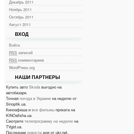
Декабрь 2011
Ноябрь 2011
Октябрь 2011
Август 2011
ВХОД
Войти
RSS
записей
RSS
комментариев
WordPress.org
НАШИ ПАРТНЕРЫ
Купить авто
Skoda
выгодно на
автобазаре.
Точная
погода в Украине
на неделю от
Sinoptik.ua.
Киноафиша и
все фильмы
проката на
KINOafisha.ua.
Смотрите
телепрограмму на неделю
на
TVgid.ua.
Последние
новости
дня от ukr.net.