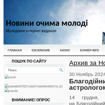
Новини очима молоді
Молодіжне інтернет видання
ГЛАВНАЯ
ЄКСКЛЮЗИВ
АНОНС
БУНКЕР-ІNFO
Архив за Н
ПОШУК ПО САЙТУ
НОВИНИ
СПОРТ
30 Ноябрь 202
Благодійни
астролого
14 грудня,
ВНИМАНИЕ! ОПРОС
на Благодійни