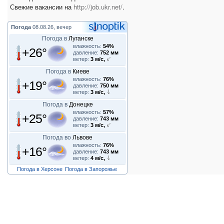
Свежие вакансии на
http://job.ukr.net/
.
Погода
08.08.26, вечер
Погода в
Луганске
влажность:
54%
+26°
давление:
752 мм
ветер:
3 м/с,
Погода в
Киеве
влажность:
76%
+19°
давление:
750 мм
ветер:
3 м/с,
Погода в
Донецке
влажность:
57%
+25°
давление:
743 мм
ветер:
3 м/с,
Погода во
Львове
влажность:
76%
+16°
давление:
743 мм
ветер:
4 м/с,
Погода в Херсоне
Погода в Запорожье