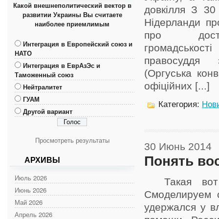
Какой внешнеполитический вектор в
довкілля З 30
развитии Украины Вы считаете
Нідерланди пр
наиболее приемлимым
про дост
Интеграция в Европейский союз и
громадськості
НАТО
правосуддя
Интеграция в ЕврАзЭс и
(Оргуська конв
Таможенный союз
офіційних [...]
Нейтралитет
ГУАМ
Категория:
Нов
Другой вариант
Просмотреть результаты
30 Июнь 2014
Понять во
АРХИВЫ
Июль 2026
Такая вот 
Июнь 2026
Смоделируем 
Май 2026
удержался у в
Апрель 2026