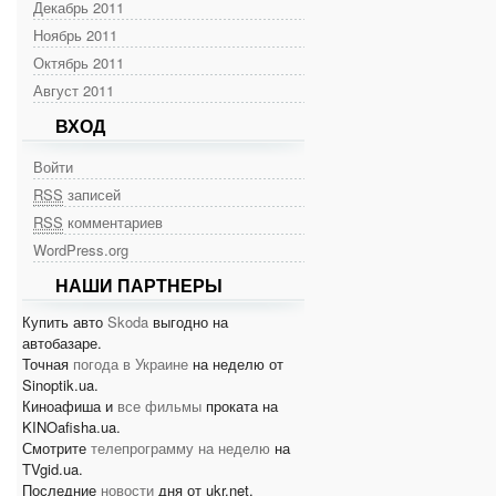
Декабрь 2011
Ноябрь 2011
Октябрь 2011
Август 2011
ВХОД
Войти
RSS
записей
RSS
комментариев
WordPress.org
НАШИ ПАРТНЕРЫ
Купить авто
Skoda
выгодно на
автобазаре.
Точная
погода в Украине
на неделю от
Sinoptik.ua.
Киноафиша и
все фильмы
проката на
KINOafisha.ua.
Смотрите
телепрограмму на неделю
на
TVgid.ua.
Последние
новости
дня от ukr.net.