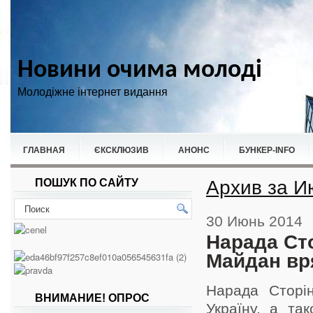
Новини очима молоді
Молодіжне інтернет видання
ГЛАВНАЯ
ЄКСКЛЮЗИВ
АНОНС
БУНКЕР-ІNFO
Архив за И
ПОШУК ПО САЙТУ
НОВИНИ
СПОРТ
30 Июнь 2014
Нарада Сто
Майдан вр
Нарада Сторін
ВНИМАНИЕ! ОПРОС
Україну, а та