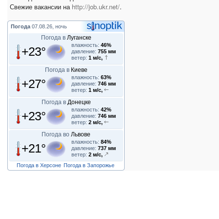
Свежие вакансии на
http://job.ukr.net/
.
Погода
07.08.26, ночь
Погода в
Луганске
влажность:
46%
+23°
давление:
755 мм
ветер:
1 м/с,
Погода в
Киеве
влажность:
63%
+27°
давление:
746 мм
ветер:
1 м/с,
Погода в
Донецке
влажность:
42%
+23°
давление:
746 мм
ветер:
2 м/с,
Погода во
Львове
влажность:
84%
+21°
давление:
737 мм
ветер:
2 м/с,
Погода в Херсоне
Погода в Запорожье