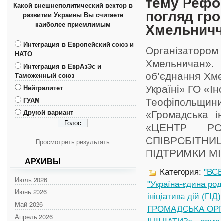
тему Рефор
Какой внешнеполитический вектор в
погляд гр
развитии Украины Вы считаете
наиболее приемлимым
Хмельнич
Интеграция в Европейский союз и
Організатором
НАТО
Хмельничан». 
Интеграция в ЕврАзЭс и
Таможенный союз
об’єднання Хме
Нейтралитет
Україні» ГО «І
ГУАМ
Теофіпольщини
Другой вариант
«Громадська ін
«ЦЕНТР РО
СПІВРОБІТНИ
Просмотреть результаты
ПІДТРИМКИ МІСЦ
АРХИВЫ
Категория:
"ВС
Июль 2026
"Україна-єдина ро
Июнь 2026
ініціатива дій (ГІД
Май 2026
ГРОМАДСЬКА ОРГ
Апрель 2026