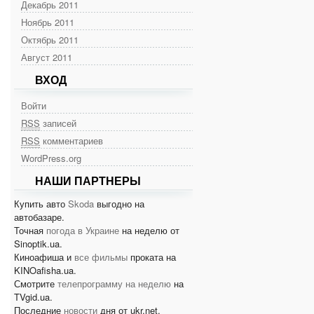
Декабрь 2011
Ноябрь 2011
Октябрь 2011
Август 2011
ВХОД
Войти
RSS
записей
RSS
комментариев
WordPress.org
НАШИ ПАРТНЕРЫ
Купить авто
Skoda
выгодно на
автобазаре.
Точная
погода в Украине
на неделю от
Sinoptik.ua.
Киноафиша и
все фильмы
проката на
KINOafisha.ua.
Смотрите
телепрограмму на неделю
на
TVgid.ua.
Последние
новости
дня от ukr.net.