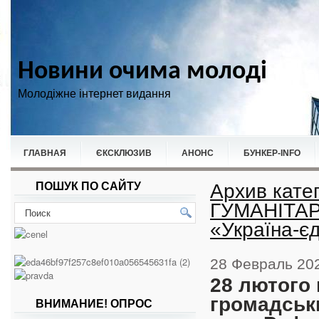
Новини очима молоді
Молодіжне інтернет видання
ГЛАВНАЯ
ЄКСКЛЮЗИВ
АНОНС
БУНКЕР-ІNFO
Архив кат
ПОШУК ПО САЙТУ
НОВИНИ
СПОРТ
ГУМАНІТА
«Україна-є
28 Февраль 20
28 лютого
громадськ
ВНИМАНИЕ! ОПРОС