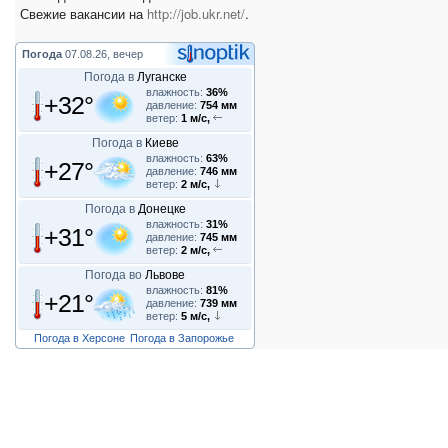
Свежие вакансии на
http://job.ukr.net/
.
Погода
07.08.26, вечер
Погода в
Луганске
влажность:
36%
+32°
давление:
754 мм
ветер:
1 м/с,
Погода в
Киеве
влажность:
63%
+27°
давление:
746 мм
ветер:
2 м/с,
Погода в
Донецке
влажность:
31%
+31°
давление:
745 мм
ветер:
2 м/с,
Погода во
Львове
влажность:
81%
+21°
давление:
739 мм
ветер:
5 м/с,
Погода в Херсоне
Погода в Запорожье