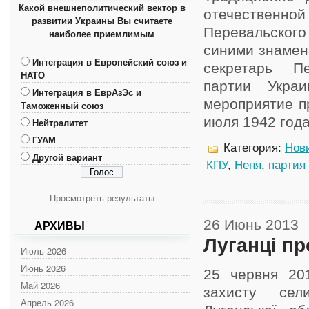
Какой внешнеполитический вектор в
отечественн
развитии Украины Вы считаете
Перевальского
наиболее приемлимым
синими знамен
Интеграция в Европейский союз и
секретарь Пе
НАТО
партии Укра
Интеграция в ЕврАзЭс и
мероприятие п
Таможенный союз
июля 1942 года 
Нейтралитет
ГУАМ
Категория:
Нов
Другой вариант
КПУ
,
Неня
,
партия
Просмотреть результаты
26 Июнь 2013
АРХИВЫ
Луганці п
Июль 2026
Июнь 2026
25 червня 201
Май 2026
захисту сел
Апрель 2026