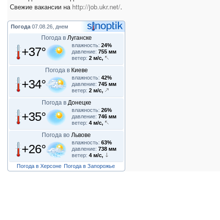
Свежие вакансии на
http://job.ukr.net/
.
Погода
07.08.26, днем
Погода в
Луганске
влажность:
24%
+37°
давление:
755 мм
ветер:
2 м/с,
Погода в
Киеве
влажность:
42%
+34°
давление:
745 мм
ветер:
2 м/с,
Погода в
Донецке
влажность:
26%
+35°
давление:
746 мм
ветер:
4 м/с,
Погода во
Львове
влажность:
63%
+26°
давление:
738 мм
ветер:
4 м/с,
Погода в Херсоне
Погода в Запорожье