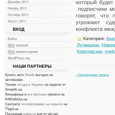
Декабрь 2011
который будет
Ноябрь 2011
подписчики мо
Октябрь 2011
говорят, что
Август 2011
угрожают суд
конфликта межд
ВХОД
Войти
Категория:
Анал
RSS
записей
Луганщини
,
Новин
RSS
комментариев
Королевская
,
учеб
WordPress.org
НАШИ ПАРТНЕРЫ
Купить авто
Skoda
выгодно на
« Предыдущие записи
автобазаре.
Точная
погода в Украине
на неделю от
Sinoptik.ua.
Киноафиша и
все фильмы
проката на
KINOafisha.ua.
Смотрите
телепрограмму на неделю
на
TVgid.ua.
Последние
новости
дня от ukr.net.