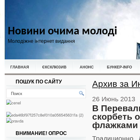
Новини очима молоді
Молодіжне інтернет видання
ГЛАВНАЯ
ЄКСКЛЮЗИВ
АНОНС
БУНКЕР-ІNFO
Архив за И
ПОШУК ПО САЙТУ
НОВИНИ
СПОРТ
26 Июнь 2013
В Перевал
скорбеть 
флажками
ВНИМАНИЕ! ОПРОС
Традиционно 