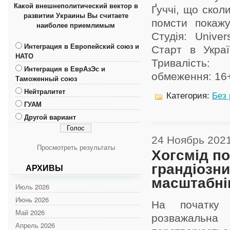
Какой внешнеполитический вектор в
Ґуччі, що скол
развитии Украины Вы считаете
помсти покажу
наиболее приемлимым
Студія: Univ
Интеграция в Европейский союз и
Старт в Украї
НАТО
Триваліст
Интеграция в ЕврАзЭс и
обмеження: 16+
Таможенный союз
Нейтралитет
Категория:
Без
ГУАМ
Другой вариант
24 Ноябрь 202
Просмотреть результаты
Хогсмід по
грандіозни
АРХИВЫ
масштабн
Июль 2026
Июнь 2026
На початку 
Май 2026
розважальн
Апрель 2026