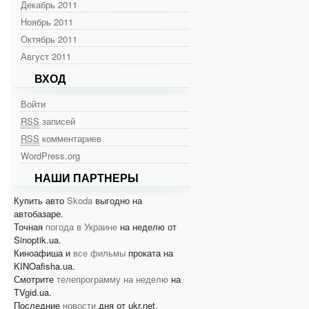
Декабрь 2011
Ноябрь 2011
Октябрь 2011
Август 2011
ВХОД
Войти
RSS
записей
RSS
комментариев
WordPress.org
НАШИ ПАРТНЕРЫ
Купить авто
Skoda
выгодно на
автобазаре.
Точная
погода в Украине
на неделю от
Sinoptik.ua.
Киноафиша и
все фильмы
проката на
KINOafisha.ua.
Смотрите
телепрограмму на неделю
на
TVgid.ua.
Последние
новости
дня от ukr.net.