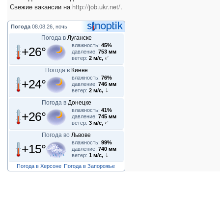
Свежие вакансии на
http://job.ukr.net/
.
Погода
08.08.26, ночь
Погода в
Луганске
влажность:
45%
+26°
давление:
753 мм
ветер:
2 м/с,
Погода в
Киеве
влажность:
76%
+24°
давление:
746 мм
ветер:
2 м/с,
Погода в
Донецке
влажность:
41%
+26°
давление:
745 мм
ветер:
3 м/с,
Погода во
Львове
влажность:
99%
+15°
давление:
740 мм
ветер:
1 м/с,
Погода в Херсоне
Погода в Запорожье