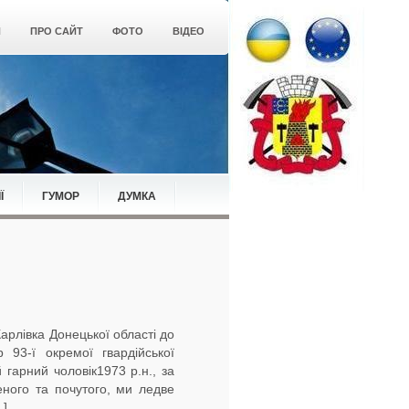
Я
ПРО САЙТ
ФОТО
ВІДЕО
Ї
ГУМОР
ДУМКА
Карлівка Донецької області до
 93-ї окремої гвардійської
гарний чоловік1973 р.н., за
еного та почутого, ми ледве
.]