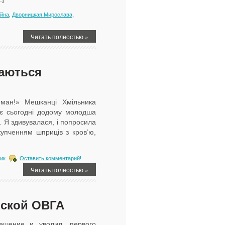
ійна
,
Дворницкая Мирослава
,
Читать полностью »
раються
ан!» Мешканці Хмільника
ає сьогодні додому молодша
… Я здивувалася, і попросила
купченням шприців з кров’ю,
ик
Оставить комментарий!
Читать полностью »
нской ОВГА
решение и уволил, первого