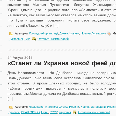
заместителя Михаил Пухтаевича. Депутата Житомирско
Украины,имеющего на родине погоняло «Лампочка» и открыт
не понятно, как такой человек оказался на столь важной долж
что Тука и дальше продолжит чистить свое окружение, 
личностей (Лишек,Голуб и [...]
Категория:
Громадські організації
,
Думка
,
Новини
,
Новини Луганщини
Ме
Пухтаевич
,
Тука
Оставить комментарий!
24 Август 2015
«Станет ли Украина новой феей д
День Независимости… На Донбассе, никогда не воспринима
Ведь Донбасс, был таким себе островком Советского союза 
этой стране. В промышленных городах, не было голодом
набиты продуктами, шахтеры и металлурги получали дос
престижным.Москва делала из Донбасса показательный регио
[...]
Категория:
Єксклюзив
,
Аналітика
,
Думка
,
Новини
,
Новини Луганщини
,
Новин
Донбасс
,
ИВАН ОРЛОВ
,
Путін
,
СССР
,
янукович
Оставить комментарий!