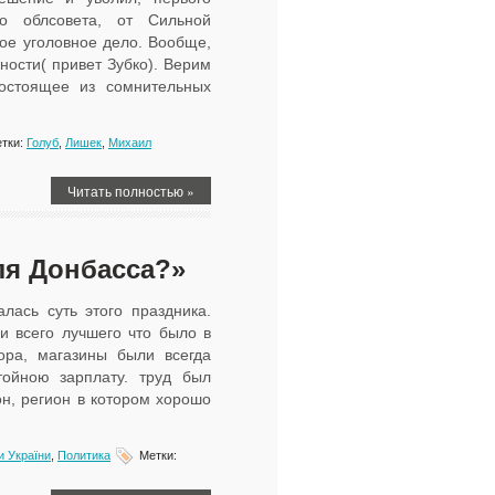
го облсовета, от Сильной
ое уголовное дело. Вообще,
ности( привет Зубко). Верим
состоящее из сомнительных
тки:
Голуб
,
Лишек
,
Михаил
Читать полностью »
ля Донбасса?»
лась суть этого праздника.
и всего лучшего что было в
ора, магазины были всегда
тойною зарплату. труд был
н, регион в котором хорошо
и України
,
Политика
Метки: