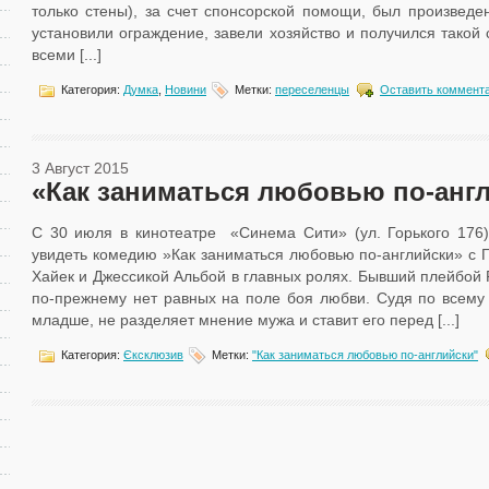
только стены), за счет спонсорской помощи, был произведен
установили ограждение, завели хозяйство и получился такой 
всеми [...]
Категория:
Думка
,
Новини
Метки:
переселенцы
Оставить коммента
3 Август 2015
«Как заниматься любовью по-анг
С 30 июля в кинотеатре «Синема Сити» (ул. Горького 176)
увидеть комедию »Как заниматься любовью по-английски» с
Хайек и Джессикой Альбой в главных ролях. Бывший плейбой Р
по-прежнему нет равных на поле боя любви. Судя по всему 
младше, не разделяет мнение мужа и ставит его перед [...]
Категория:
Єксклюзив
Метки:
"Как заниматься любовью по-английски"