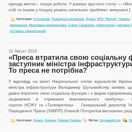
оренда житла і пошук роботи. У рамках круглого столу — «Мо
собі та іншим у пошуку рішень нагальних проблем» вимушені [..
Категория:
Єксклюзив
,
Громадські організації
,
Думка
,
МГО "Ферум"
,
Новини
дворницька
,
Молодіжна Альтернатива
,
Олена Тараненко
,
переселенці
,
Світлана 
Оставить комментарий!
22 Август 2015
«Преса втратила свою соціальну 
заступник міністра інфраструкту
То преса не потрібна?
У відповідь на запит Національної спілки журналістів Укра
міністра інфраструктури Володимир Шульмейстер заявив, що
давно втратило свою соціальну функцію і є видом підприємницьк
зацікавлені в отриманні максимального прибутку»
серпня НСЖУ та «Телекритика». Генеральний директор Укра
Періодичної Преси (УАВПП) Олексій Погорелов висловлює рішуч
Категория:
Думка
,
Новини
,
Новини України
Метки:
Шульмейстер
О