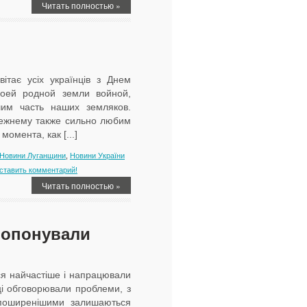
Читать полностью »
тає усіх українців з Днем
воей родной земли войной,
шим часть наших земляков.
режнему также сильно любим
омента, как [...]
Новини Луганщини
,
Новини України
ставить комментарий!
Читать полностью »
ропонували
ся найчастіше і напрацювали
ці обговорювали проблеми, з
йпоширенішими залишаються