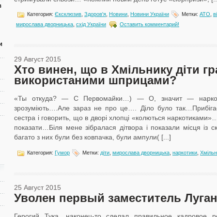
в
Категория:
Єксклюзив
,
Здоров'я
,
Новини
,
Новини України
Метки:
АТО
,
в
мирослава дворницька
,
схід України
Оставить комментарий!
и
29 Август 2015
Хто винен, що в Хмільнику діти г
використаними шприцами?
«Ты откуда? — С Первомайки…) — О, значит — нарком
зрозуміють….Але зараз не про це…. Діло було так…Прибіг
сестра і говорить, що в дворі хлопці «колються наркотиками»
показати…Біля мене зібралася дітвора і показали місця із с
багато з них були без ковпачка, були ампули( [...]
Категория:
Гумор
Метки:
діти
,
мирослава дворницька
,
наркотики
,
Хмільн
25 Август 2015
Уволен первый заместитель Луга
Герогий Тука, наконец-то сделал правильное кадровое 