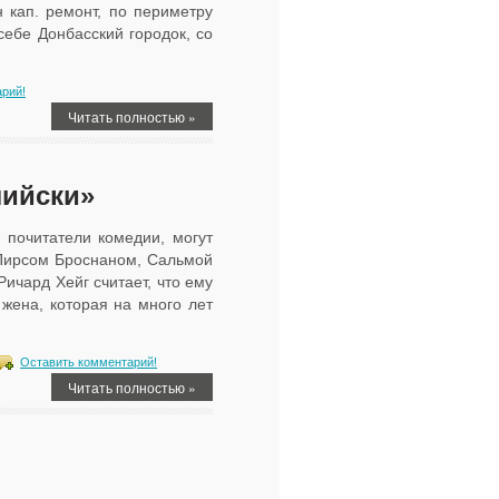
 кап. ремонт, по периметру
себе Донбасский городок, со
рий!
Читать полностью »
лийски»
 почитатели комедии, могут
 Пирсом Броснаном, Сальмой
ичард Хейг считает, что ему
жена, которая на много лет
Оставить комментарий!
Читать полностью »