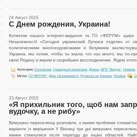
24 Август 2015
С Днем рождения, Украина!
Колектив нашого інтернет-видання та ГО «ФЕРУМ» щиро ві
Незалежності! «Сегодня украинский Луганск отделен от с
политическими многоходовочками и безумием захлестнув
Украина, мы хотим, чтобы ты знала, что нас много, мы по-п
свою Родину и верим в скорейшее воссоединение. Ждем этого м
Категория:
Єксклюзив
,
Громадські організації
,
Думка
,
МГО "Ферум"
,
Новини
,
Метки:
ГО"ФЕРУМ"
,
День Незалежності
,
Луганськ це Україна
,
Україна
О
23 Август 2015
«Я прихильник того, щоб нам зап
вудочку, а не рибу»
Вимушені переселенці розповіли, з якими проблеми стикають
варіанти їх вирішення У Вінниці три дні вимушені переселен
якими стикнулися після переїзду до інших областей. На