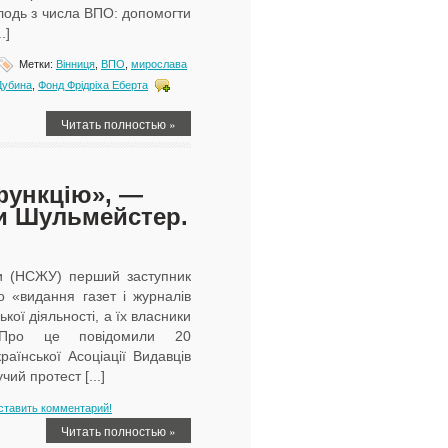
лодь з числа ВПО: допомогти
.]
Метки:
Вінниця
,
ВПО
,
мирослава
Дубина
,
Фонд Фрідріха Еберта
Читать полностью »
функцію», —
ри Шульмейстер.
їни (НСЖУ) перший заступник
 «видання газет і журналів
ої діяльності, а їх власники
. Про це повідомили 20
їнської Асоціації Видавців
ий протест [...]
ставить комментарий!
Читать полностью »