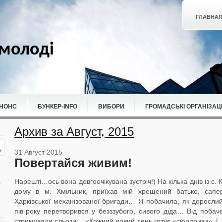
ГЛАВНА
молоді
НОНС
БУНКЕР-ІNFO
ВИБОРИ
ГРОМАДСЬКІ ОРГАНІЗАЦІ
Архив за Август, 2015
31 Август 2015
Повертайся живим!
Нарешті…ось вона довгоочікувана зустріч!) На кілька днів із с. 
дому в м. Хмільник, приїхав мій хрещений батько, сапер
Харківської механізованої бригади… Я побачила, як дорослий 
пів-року перетворився у безззубого, сивого діда… Від побач
стримували сльози… «Кожний новий день готує «сюрпризи», [..