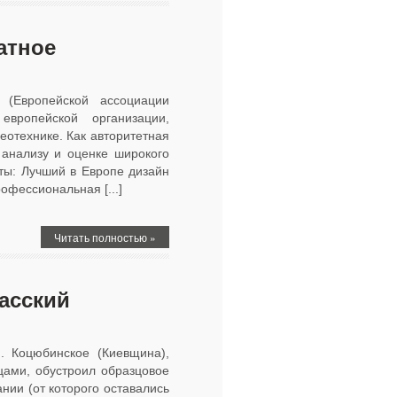
атное
 (Европейской ассоциации
вропейской организации,
отехнике. Как авторитетная
 анализу и оценке широкого
ты: Лучший в Европе дизайн
офессиональная [...]
Читать полностью »
асский
п. Коцюбинское (Киевщина),
цами, обустроил образцовое
ии (от которого оставались