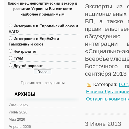
Какой внешнеполитический вектор в
Эксперты из с
развитии Украины Вы считаете
национальных
наиболее приемлимым
ВП, а также 
Интеграция в Европейский союз и
правительст
НАТО
обсуждению 
Интеграция в ЕврАзЭс и
интеграции 
Таможенный союз
«Социально
Нейтралитет
Всеобъемлющей
ГУАМ
Другой вариант
Восточного п
сентября 2013 в 
Просмотреть результаты
Категория:
ГО "
Новини Луганщин
АРХИВЫ
Оставить коммент
Июль 2026
Июнь 2026
Май 2026
3 Июнь 2013
Апрель 2026