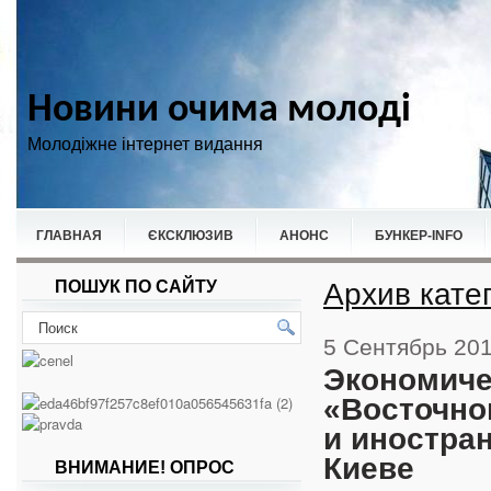
Новини очима молоді
Молодіжне інтернет видання
ГЛАВНАЯ
ЄКСКЛЮЗИВ
АНОНС
БУНКЕР-ІNFO
Архив кате
ПОШУК ПО САЙТУ
НОВИНИ
СПОРТ
5 Сентябрь 20
Экономиче
«Восточно
и иностра
Киеве
ВНИМАНИЕ! ОПРОС