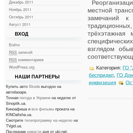
Декабрь 2011
Реорганизация
Ноябрь 2011
местной транс
Октябрь 2011
замечаний к 
Август 2011
традиционных, 
трёхэтажная 
ВХОД
специфическ
Войти
взглядом обы
RSS
записей
соответствующи
RSS
комментариев
WordPress.org
Категория:
ГО "
беспридел
,
ГО До
НАШИ ПАРТНЕРЫ
инквизиция
Ос
Купить авто
Skoda
выгодно на
автобазаре.
Точная
погода в Украине
на неделю от
Sinoptik.ua.
Киноафиша и
все фильмы
проката на
KINOafisha.ua.
Смотрите
телепрограмму на неделю
на
TVgid.ua.
Последние
новости
дня от ukr.net.