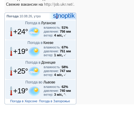
Свежие вакансии на
http://job.ukr.net/
.
Погода
10.08.26, утро
Погода в
Луганске
влажность:
51%
+24°
давление:
756 мм
ветер:
4 м/с,
Погода в
Киеве
влажность:
67%
+19°
давление:
751 мм
ветер:
1 м/с,
Погода в
Донецке
влажность:
58%
+25°
давление:
747 мм
ветер:
4 м/с,
Погода во
Львове
влажность:
62%
+19°
давление:
740 мм
ветер:
3 м/с,
Погода в Херсоне
Погода в Запорожье