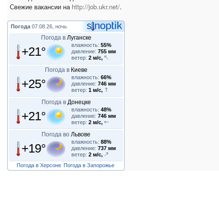
Свежие вакансии на
http://job.ukr.net/
.
Погода
07.08.26, ночь
Погода в
Луганске
влажность:
55%
+21°
давление:
755 мм
ветер:
2 м/с,
Погода в
Киеве
влажность:
66%
+25°
давление:
746 мм
ветер:
1 м/с,
Погода в
Донецке
влажность:
48%
+21°
давление:
746 мм
ветер:
2 м/с,
Погода во
Львове
влажность:
88%
+19°
давление:
737 мм
ветер:
2 м/с,
Погода в Херсоне
Погода в Запорожье