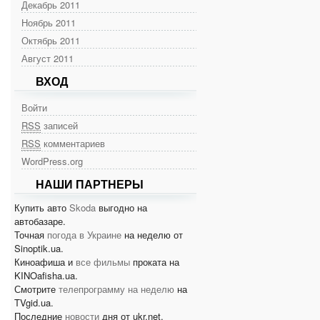
Декабрь 2011
Ноябрь 2011
Октябрь 2011
Август 2011
ВХОД
Войти
RSS
записей
RSS
комментариев
WordPress.org
НАШИ ПАРТНЕРЫ
Купить авто
Skoda
выгодно на
автобазаре.
Точная
погода в Украине
на неделю от
Sinoptik.ua.
Киноафиша и
все фильмы
проката на
KINOafisha.ua.
Смотрите
телепрограмму на неделю
на
TVgid.ua.
Последние
новости
дня от ukr.net.