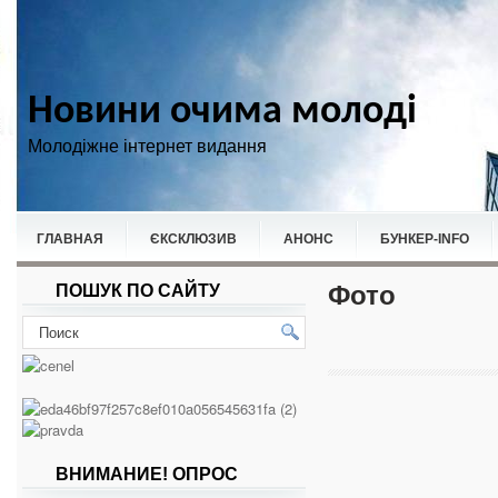
Новини очима молоді
Молодіжне інтернет видання
ГЛАВНАЯ
ЄКСКЛЮЗИВ
АНОНС
БУНКЕР-ІNFO
Фото
ПОШУК ПО САЙТУ
НОВИНИ
СПОРТ
ВНИМАНИЕ! ОПРОС