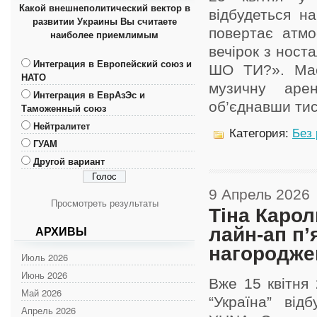
Какой внешнеполитический вектор в
відбудеться на
развитии Украины Вы считаете
повертає атмо
наиболее приемлимым
вечірок з ност
Интеграция в Европейский союз и
ШО ТИ?». Мас
НАТО
музичну аре
Интеграция в ЕврАзЭс и
об’єднавши тися
Таможенный союз
Нейтралитет
Категория:
Без
ГУАМ
Другой вариант
9 Апрель 2026
Просмотреть результаты
Тіна Каро
лайн-ап п’
АРХИВЫ
нагородже
Июль 2026
Июнь 2026
Вже 15 квітня
Май 2026
“Україна” від
Апрель 2026