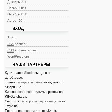
Декабрь 2011
Ноябрь 2011
Октябрь 2011
Август 2011
ВХОД
Войти
RSS
записей
RSS
комментариев
WordPress.org
НАШИ ПАРТНЕРЫ
Купить авто
Skoda
выгодно на
автобазаре.
Точная
погода в Украине
на неделю от
Sinoptik.ua.
Киноафиша и
все фильмы
проката на
KINOafisha.ua.
Смотрите
телепрограмму на неделю
на
TVgid.ua.
Последние
новости
дня от ukr.net.