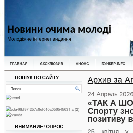
Новини очима молоді
Молодіжне інтернет видання
ГЛАВНАЯ
ЄКСКЛЮЗИВ
АНОНС
БУНКЕР-ІNFO
Архив за А
ПОШУК ПО САЙТУ
НОВИНИ
СПОРТ
24 Апрель 202
«ТАК А ШО
Спорту зно
позитиву в
ВНИМАНИЕ! ОПРОС
25 квітня у