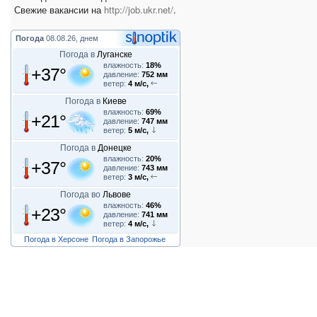
Свежие вакансии на
http://job.ukr.net/
.
Погода
08.08.26, днем
Погода в
Луганске
влажность:
18%
+37°
давление:
752 мм
ветер:
4 м/с,
Погода в
Киеве
влажность:
69%
+21°
давление:
747 мм
ветер:
5 м/с,
Погода в
Донецке
влажность:
20%
+37°
давление:
743 мм
ветер:
3 м/с,
Погода во
Львове
влажность:
46%
+23°
давление:
741 мм
ветер:
4 м/с,
Погода в Херсоне
Погода в Запорожье