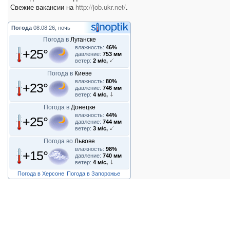
Свежие вакансии на
http://job.ukr.net/
.
Погода
08.08.26, ночь
Погода в
Луганске
влажность:
46%
+25°
давление:
753 мм
ветер:
2 м/с,
Погода в
Киеве
влажность:
80%
+23°
давление:
746 мм
ветер:
4 м/с,
Погода в
Донецке
влажность:
44%
+25°
давление:
744 мм
ветер:
3 м/с,
Погода во
Львове
влажность:
98%
+15°
давление:
740 мм
ветер:
4 м/с,
Погода в Херсоне
Погода в Запорожье