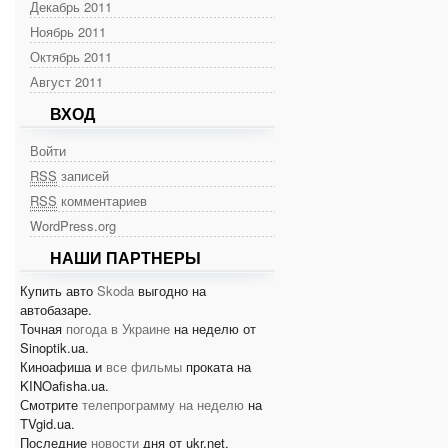
Декабрь 2011
Ноябрь 2011
Октябрь 2011
Август 2011
ВХОД
Войти
RSS
записей
RSS
комментариев
WordPress.org
НАШИ ПАРТНЕРЫ
Купить авто
Skoda
выгодно на
автобазаре.
Точная
погода в Украине
на неделю от
Sinoptik.ua.
Киноафиша и
все фильмы
проката на
KINOafisha.ua.
Смотрите
телепрограмму на неделю
на
TVgid.ua.
Последние
новости
дня от ukr.net.