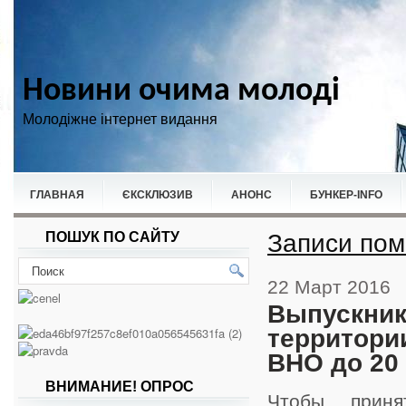
Новини очима молоді
Молодіжне інтернет видання
ГЛАВНАЯ
ЄКСКЛЮЗИВ
АНОНС
БУНКЕР-ІNFO
Записи пом
ПОШУК ПО САЙТУ
НОВИНИ
СПОРТ
22 Март 2016
Выпускник
территори
ВНО до 20 
ВНИМАНИЕ! ОПРОС
Чтобы приня