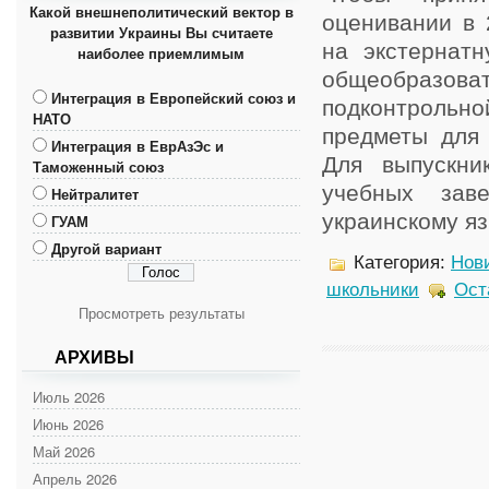
Какой внешнеполитический вектор в
оценивании в 
развитии Украины Вы считаете
на экстернат
наиболее приемлимым
общеобразова
Интеграция в Европейский союз и
подконтрольн
НАТО
предметы для 
Интеграция в ЕврАзЭс и
Для выпускни
Таможенный союз
учебных зав
Нейтралитет
украинскому язы
ГУАМ
Другой вариант
Категория:
Нов
школьники
Ост
Просмотреть результаты
АРХИВЫ
Июль 2026
Июнь 2026
Май 2026
Апрель 2026