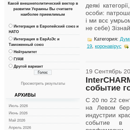
Какой внешнеполитический вектор в
деякі категорі
развитии Украины Вы считаете
особи: патроша
наиболее приемлимым
і ми всє умрьо
Интеграция в Европейский союз и
не себе) Зізнайт
НАТО
Интеграция в ЕврАзЭс и
Категория:
Дум
Таможенный союз
19
,
коронавірус
Нейтралитет
ГУАМ
Другой вариант
19 Сентябрь 2
InterCHARM
Просмотреть результаты
событие г
АРХИВЫ
С 20 по 22 се
Июль 2026
на Левом бер
Июнь 2026
индустрии кра
Май 2026
событие в о
Апрель 2026