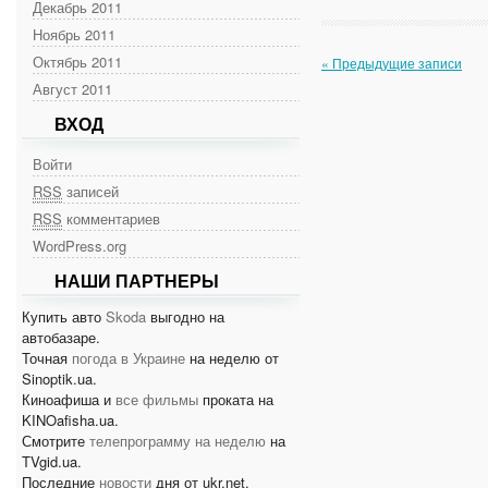
Декабрь 2011
Ноябрь 2011
Октябрь 2011
« Предыдущие записи
Август 2011
ВХОД
Войти
RSS
записей
RSS
комментариев
WordPress.org
НАШИ ПАРТНЕРЫ
Купить авто
Skoda
выгодно на
автобазаре.
Точная
погода в Украине
на неделю от
Sinoptik.ua.
Киноафиша и
все фильмы
проката на
KINOafisha.ua.
Смотрите
телепрограмму на неделю
на
TVgid.ua.
Последние
новости
дня от ukr.net.