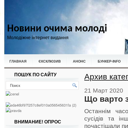
Новини очима молоді
Молодіжне інтернет видання
ГЛАВНАЯ
ЄКСКЛЮЗИВ
АНОНС
БУНКЕР-ІNFO
Архив катег
ПОШУК ПО САЙТУ
НОВИНИ
СПОРТ
21 Март 2020
Що варто 
Останнім часо
сусідів та ін
ВНИМАНИЕ! ОПРОС
почастішали пи