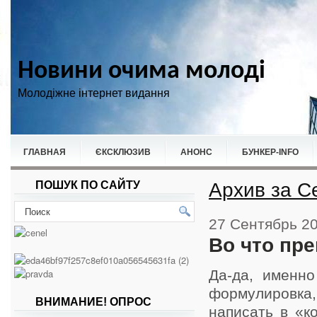
Новини очима молоді
Молодіжне інтернет видання
ГЛАВНАЯ
ЄКСКЛЮЗИВ
АНОНС
БУНКЕР-ІNFO
Архив за С
ПОШУК ПО САЙТУ
НОВИНИ
СПОРТ
27 Сентябрь 2
Во что пр
Да-да, именно
формулировка
ВНИМАНИЕ! ОПРОС
написать в «к