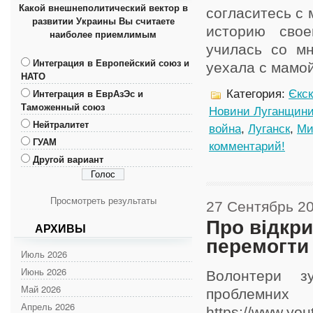
Какой внешнеполитический вектор в
согласитесь с 
развитии Украины Вы считаете
историю свое
наиболее приемлимым
училась со мн
Интеграция в Европейский союз и
уехала с мамой 
НАТО
Интеграция в ЕврАзЭс и
Категория:
Єкс
Таможенный союз
Новини Луганщин
Нейтралитет
война
,
Луганск
,
Ми
ГУАМ
комментарий!
Другой вариант
Просмотреть результаты
27 Сентябрь 2
Про відкри
АРХИВЫ
перемогти 
Июль 2026
Июнь 2026
Волонтери зу
Май 2026
проблемн
Апрель 2026
https://www.yo