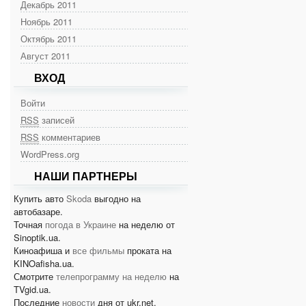
Декабрь 2011
Ноябрь 2011
Октябрь 2011
Август 2011
ВХОД
Войти
RSS
записей
RSS
комментариев
WordPress.org
НАШИ ПАРТНЕРЫ
Купить авто
Skoda
выгодно на
автобазаре.
Точная
погода в Украине
на неделю от
Sinoptik.ua.
Киноафиша и
все фильмы
проката на
KINOafisha.ua.
Смотрите
телепрограмму на неделю
на
TVgid.ua.
Последние
новости
дня от ukr.net.