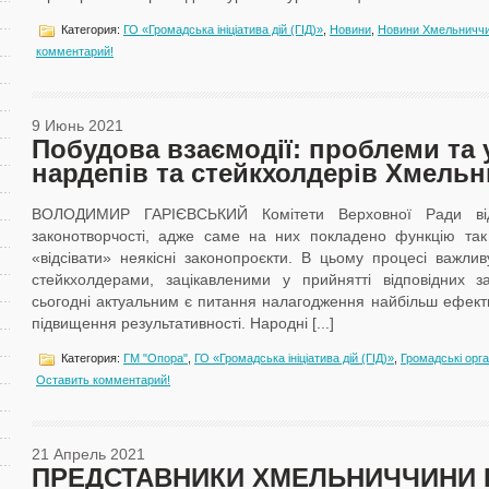
Категория:
ГО «Громадська ініціатива дій (ГІД)»
,
Новини
,
Новини Хмельничч
комментарий!
9 Июнь 2021
Побудова взаємодії: проблеми та 
нардепів та стейкхолдерів Хмель
ВОЛОДИМИР ГАРІЄВСЬКИЙ Комітети Верховної Ради від
законотворчості, адже саме на них покладено функцію так 
«відсівати» неякісні законопроєкти. В цьому процесі важливу
стейкхолдерами, зацікавленими у прийнятті відповідних 
сьогодні актуальним є питання налагодження найбільш ефектив
підвищення результативності. Народні [...]
Категория:
ГМ "Опора"
,
ГО «Громадська ініціатива дій (ГІД)»
,
Громадські орган
Оставить комментарий!
21 Апрель 2021
ПРЕДСТАВНИКИ ХМЕЛЬНИЧЧИНИ 