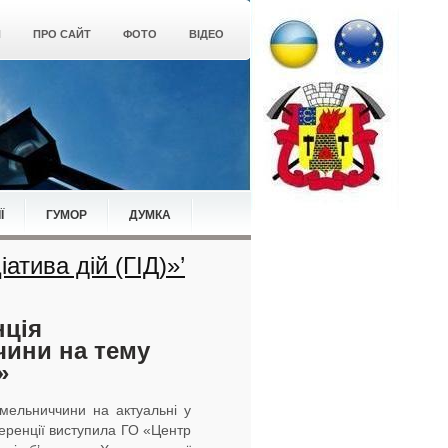
Я
ПРО САЙТ
ФОТО
ВІДЕО
Ї
ГУМОР
ДУМКА
атива дій (ГІД)»’
нція
чини на тему
»
мельниччини на актуальні у
еренції виступила ГО «Центр