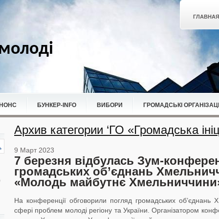
ГЛАВНА
молоді
НОНС
БУНКЕР-ІNFO
ВИБОРИ
ГРОМАДСЬКІ ОРГАНІЗАЦІ
Архив категории ‘ГО «Громадська ініці
9 Март 2023
7 березня відбулась Зум-конфере
громадських об’єднань Хмельнич
«Молодь майбутнє Хмельниччини
На конференції обговорили погляд громадських об’єднань Х
сфері проблем молоді регіону та України. Організатором конф