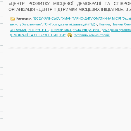
«ЦЕНТР РОЗВИТКУ МІСЦЕВОЇ ДЕМОКРАТІЇ ТА СПІВРОБ
ОРГАНІЗАЦІЯ «ЦЕНТР ПІДТРИМКИ МІСЦЕВИХ ІНІЦІАТИВ». В ході
Категория:
"ВСЕУКРАЇНСЬКА ГУМАНІТАРНО-ДИПЛОМАТИЧНА МІСІЯ "Україн
захисту Хмельничан"
,
ГО «Громадська ініціатива дій (ГІД)»
,
Новини
,
Новини Хме
ОРГАНІЗАЦІЯ «ЦЕНТР ПІДТРИМКИ МІСЦЕВИХ ІНІЦІАТИВ».
,
ромадська органі
ДЕМОКРАТІЇ ТА СПІВРОБІТНИЦТВА"
Оставить комментарий!