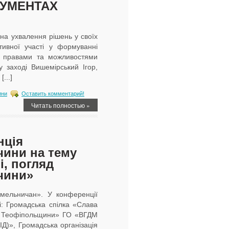
РУМЕНТАХ
а ухвалення рішень у своїх
тивної участі у формуванні
ми правами та можливостями
 заході Вишемірський Ігор,
...]
ини
Оставить комментарий!
Читать полностью »
нція
чини на тему
і, погляд
чини»
Хмельничан». У конференції
і: Громадська спілка «Слава
нє Теофіпольщини» ГО «ВГДМ
ІД)», Громадська організація