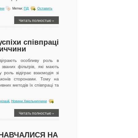
ини
Метки:
ГІД
Оставить
Читать полностью »
успіхи співпраці
ниччини
іграють особливу роль в
званих фільтрів, які мають
 роль відіграє взаємодія зі
законів сторонами. Тому на
них методів їх співпраці та
ізації
,
Новини Хмельниччини
Читать полностью »
НАВЧАЛИСЯ НА