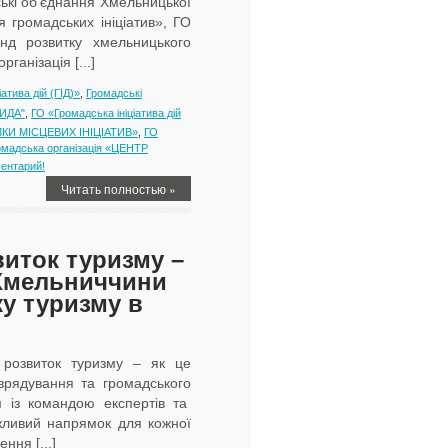
ькі об’єднання Хмельницької
я громадських ініціатив», ГО
нд розвитку хмельницького
ганізація [...]
атива дій (ГІД)»
,
Громадські
ИДА"
,
ГО «Громадська ініціатива дій
КИ МІСЦЕВИХ ІНІЦІАТИВ»
,
ГО
омадська організація «ЦЕНТР
ентарий!
Читать полностью »
виток туризму –
 Хмельниччини
у туризму в
розвиток туризму – як це
врядування та громадського
м із командою експертів та
жливий напрямок для кожної
ння [...]