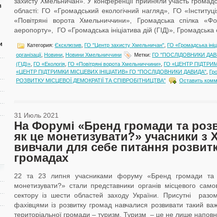
захисту Хмельничан». У конференції прийняли участь громадс
в
області: ГО «Громадський екологічний нагляд», ГО «Інституці
«Повітряні ворота Хмельниччини», Громадська спілка «Фо
аеропорту», ГО «Громадська ініціатива дій (ГІД)», Громадська ор
и
Категория:
Єксклюзив
,
ГО "Центр захисту Хмельничан"
,
ГО «Громадська ініці
організації
,
Новини
,
Новини Хмельниччини
Метки:
ГО "ПОСЛІДОВНИКИ ДАВ
(ГІД)»
,
ГО «Екологія
,
ГО «Повітряні ворота Хмельниччини»
,
ГО «ЦЕНТР ПІДТРИМ
«ЦЕНТР ПІДТРИМКИ МІСЦЕВИХ ІНІЦІАТИВ» ГО "ПОСЛІДОВНИКИ ДАВИДА"
,
Гр
РОЗВИТКУ МІСЦЕВОЇ ДЕМОКРАТІЇ ТА СПІВРОБІТНИЦТВА"
Оставить комм
31 Июль 2021
На Форумі «Бренд громади та роз
як це монетизувати?» учасники з
вивчали для себе питання розвитк
громадах
22 та 23 липня учасниками форуму «Бренд громади та 
монетизувати?» стали представники органів місцевого само
сектору із шести областей заходу України. Присутні разо
фахівцями із розвитку громад навчалися розвивати такий ва
територіальної громади – туризм. Туризм – це не лише наповне