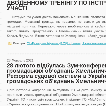
ДВОДЕННОМУ ТРЕНІНГУ ПО ІНСТ
УЧАСТІ
Інструменти участі дають можливість мешканцям впливати н
громадах. Мешканці громад, як правило, не звикли до ак
місцевої політики. Переважно через необізнаність зі свої
такого впливу. Представники з Хмельниччини взяли участь у
Коваль Людмила, Бігняк Катерина та Жеведь Іван. «Захід дуже [
Категория:
ГО «Громадська ініціатива дій (ГІД)»
,
Новини
,
Новини Хмельничч
28 Февраль 2021
28 лютого відбулась Зум-конфере
громадських об’єднань Хмельнич
Реформа судової системи в Україн
громадських об’єднань Хмельнич
Організатором конференції виступила ГО «Центр захисту 
прийняли участь громадські об’єднання Хмельницької област
Україні» ГО «Інституція громадських ініціатив» ГО «Майбут
«Україна – єдина родина» та ГО «Громадська ініціатива дій (Г