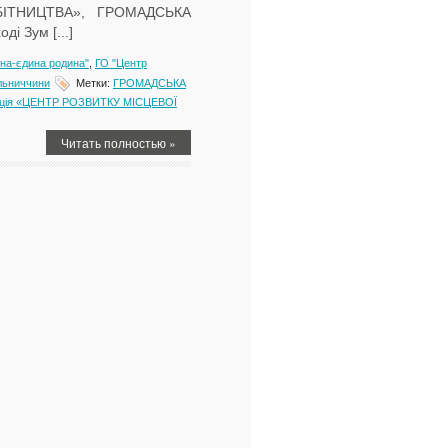
ІТНИЦТВА», ГРОМАДСЬКА
 Зум [...]
а-єдина родина"
,
ГО "Центр
льниччини
Метки:
ГРОМАДСЬКА
зація «ЦЕНТР РОЗВИТКУ МІСЦЕВОЇ
Читать полностью »