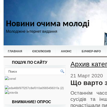
Новини очима молоді
Молодіжне інтернет видання
ГЛАВНАЯ
ЄКСКЛЮЗИВ
АНОНС
БУНКЕР-ІNFO
Архив катег
ПОШУК ПО САЙТУ
НОВИНИ
СПОРТ
21 Март 2020
Що варто 
Останнім часо
сусідів та ін
ВНИМАНИЕ! ОПРОС
почастішали пи