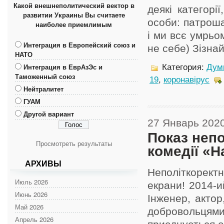
Какой внешнеполитический вектор в
деякі категорі
развитии Украины Вы считаете
особи: патроша
наиболее приемлимым
і ми всє умрьо
Интеграция в Европейский союз и
не себе) Зізнайт
НАТО
Интеграция в ЕврАзЭс и
Категория:
Дум
Таможенный союз
19
,
коронавірус
Нейтралитет
ГУАМ
Другой вариант
27 Январь 202
Показ непо
Просмотреть результаты
комедії «Н
АРХИВЫ
Неполіткорект
Июль 2026
екрани! 2014-ий
Июнь 2026
Інженер, актор
Май 2026
добровольця
Апрель 2026