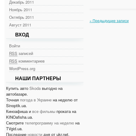
Декабрь 2011
Ноябрь 2011
Октябрь 2011
« Предыдущие записи
Август 2011
ВХОД
Войти
RSS
записей
RSS
комментариев
WordPress.org
НАШИ ПАРТНЕРЫ
Купить авто
Skoda
выгодно на
автобазаре.
Точная
погода в Украине
на неделю от
Sinoptik.ua.
Киноафиша и
все фильмы
проката на
KINOafisha.ua.
Смотрите
телепрограмму на неделю
на
TVgid.ua.
Последние
новости
дня от ukr.net.