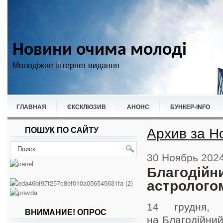
Новини очима молоді
Молодіжне інтернет видання
ГЛАВНАЯ
ЄКСКЛЮЗИВ
АНОНС
БУНКЕР-ІNFO
Архив за Н
ПОШУК ПО САЙТУ
НОВИНИ
СПОРТ
30 Ноябрь 202
Благодійни
астролого
14 грудня,
ВНИМАНИЕ! ОПРОС
на Благодійни