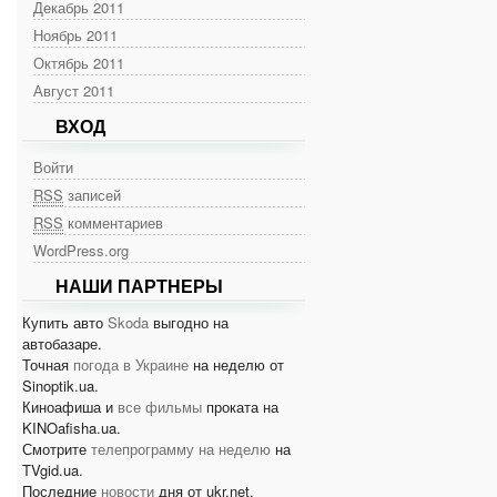
Декабрь 2011
Ноябрь 2011
Октябрь 2011
Август 2011
ВХОД
Войти
RSS
записей
RSS
комментариев
WordPress.org
НАШИ ПАРТНЕРЫ
Купить авто
Skoda
выгодно на
автобазаре.
Точная
погода в Украине
на неделю от
Sinoptik.ua.
Киноафиша и
все фильмы
проката на
KINOafisha.ua.
Смотрите
телепрограмму на неделю
на
TVgid.ua.
Последние
новости
дня от ukr.net.