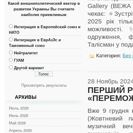
Какой внешнеполитический вектор в
Gallery (ВЕЖА 
развитии Украины Вы считаете
чекає: ⭐️Зустр
наиболее приемлимым
2025 рік тіль
Интеграция в Европейский союз и
можливості.
НАТО
одруження, ф
Интеграция в ЕврАзЭс и
Талісман у пода
Таможенный союз
Нейтралитет
Категория:
Без
ГУАМ
Другой вариант
28 Ноябрь 202
Просмотреть результаты
ПЕРШИЙ Р
«ПЕРЕМОЖ
АРХИВЫ
Июль 2026
Вже 9 грудня 
Июнь 2026
(Жовтневий п
Май 2026
музичний веч
Апрель 2026