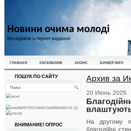
Новини очима молоді
Молодіжне інтернет видання
ГЛАВНАЯ
ЄКСКЛЮЗИВ
АНОНС
БУНКЕР-ІNFO
Архив за И
ПОШУК ПО САЙТУ
НОВИНИ
СПОРТ
20 Июнь 2025
Благодійни
влаштують
На другому п
ВНИМАНИЕ! ОПРОС
благодійні сте