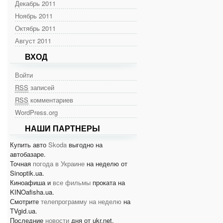
Декабрь 2011
Ноябрь 2011
Октябрь 2011
Август 2011
ВХОД
Войти
RSS
записей
RSS
комментариев
WordPress.org
НАШИ ПАРТНЕРЫ
Купить авто
Skoda
выгодно на
автобазаре.
Точная
погода в Украине
на неделю от
Sinoptik.ua.
Киноафиша и
все фильмы
проката на
KINOafisha.ua.
Смотрите
телепрограмму на неделю
на
TVgid.ua.
Последние
новости
дня от ukr.net.