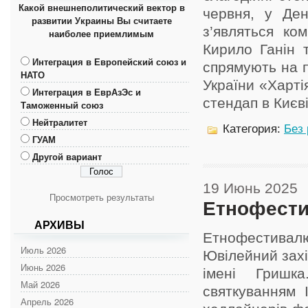
Какой внешнеполитический вектор в
червня, у Ден
развитии Украины Вы считаете
з’являться ко
наиболее приемлимым
Кирило Ганін 
Интеграция в Европейский союз и
спрямують на п
НАТО
України «Харті
Интеграция в ЕврАзЭс и
стендап в Києві
Таможенный союз
Нейтралитет
Категория:
Без
ГУАМ
Другой вариант
19 Июнь 2025
Просмотреть результаты
Етнофестив
АРХИВЫ
Етнофестивал
Июль 2026
Ювілейний захі
Июнь 2026
імені Гришка
Май 2026
святкуванням 
Апрель 2026