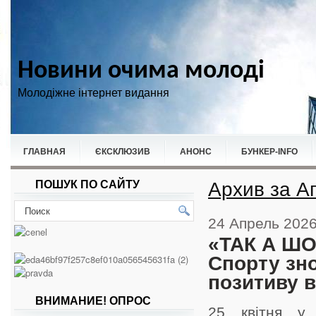
Новини очима молоді
Молодіжне інтернет видання
ГЛАВНАЯ
ЄКСКЛЮЗИВ
АНОНС
БУНКЕР-ІNFO
Архив за А
ПОШУК ПО САЙТУ
НОВИНИ
СПОРТ
24 Апрель 202
«ТАК А ШО
Спорту зно
позитиву в
ВНИМАНИЕ! ОПРОС
25 квітня у