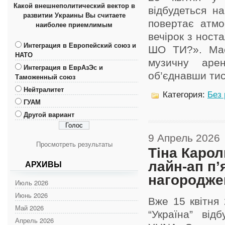
Какой внешнеполитический вектор в
відбудеться на
развитии Украины Вы считаете
повертає атмо
наиболее приемлимым
вечірок з ност
Интеграция в Европейский союз и
ШО ТИ?». Мас
НАТО
музичну аре
Интеграция в ЕврАзЭс и
об’єднавши тися
Таможенный союз
Нейтралитет
Категория:
Без
ГУАМ
Другой вариант
9 Апрель 2026
Просмотреть результаты
Тіна Каро
лайн-ап п’
АРХИВЫ
нагородже
Июль 2026
Июнь 2026
Вже 15 квітня
Май 2026
“Україна” від
Апрель 2026