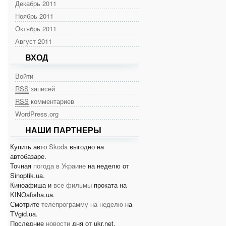
Декабрь 2011
Ноябрь 2011
Октябрь 2011
Август 2011
ВХОД
Войти
RSS
записей
RSS
комментариев
WordPress.org
НАШИ ПАРТНЕРЫ
Купить авто
Skoda
выгодно на
автобазаре.
Точная
погода в Украине
на неделю от
Sinoptik.ua.
Киноафиша и
все фильмы
проката на
KINOafisha.ua.
Смотрите
телепрограмму на неделю
на
TVgid.ua.
Последние
новости
дня от ukr.net.