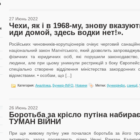
в
27 Июнь 2022
Чехи, як і в 1968-му, знову вказую
и
иди домой, здесь водки нет!».
Російських чиновників-корупціонерів очікує черговий санацій
національний закон Магнітського, який дозволить запроваджув
фізичних та юридичних осіб, які порушили законодавство
людини, але при цьому уникнули рестрикцій з боку Європейс
спеціально створене відділення міністерства закордонних 
відомствами. • особам, що [...]
Категория:
Аналітика
,
Бункер-ІNFO
,
Новини
Метки:
бункерінфо
,
санкції
,
26 Июнь 2022
Боротьба за крісло путіна набирає
ТУМАН ВІЙНИ
При ще живому путіну уже почалася боротьба за його тро
активність зараз проявляють лідер Чечні Рамзан Кадиров