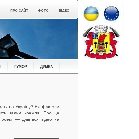
Я
ПРО САЙТ
ФОТО
ВІДЕО
Ї
ГУМОР
ДУМКА
сти на Україну? Які фактори
нити задум кремля. Про це
проект — дивіться відео на