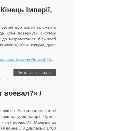
Кінець Імперії,
історія про життя та смерть
ада хоче повернути систему
 до неграмотності більшості
тивність, м’яко кажучи, дуже
рамотность #сексизм #БункерINFO
,
Читать полностью »
т воевал?» /
ерішнє. Але знанням історії
ярів на уроці історії. Путин:
7 лет воевал?». Мальчик из
ная война… и длилась с 1700