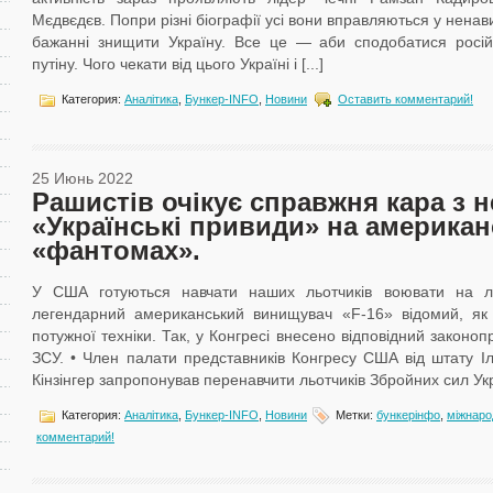
Мєдвєдєв. Попри різні біографії усі вони вправляються у ненавис
бажанні знищити Україну. Все це — аби сподобатися росі
путіну. Чого чекати від цього Україні і [...]
Категория:
Аналітика
,
Бункер-ІNFO
,
Новини
Оставить комментарий!
25 Июнь 2022
Рашистів очікує справжня кара з н
«Українські привиди» на америка
«фантомах».
У США готуються навчати наших льотчиків воювати на л
легендарний американський винищувач «F-16» відомий, як
потужної техніки. Так, у Конгресі внесено відповідний законоп
ЗСУ. • Член палати представників Конгресу США від штату І
Кінзінгер запропонував перенавчити льотчиків Збройних сил Укра
Категория:
Аналітика
,
Бункер-ІNFO
,
Новини
Метки:
бункерінфо
,
міжнаро
комментарий!