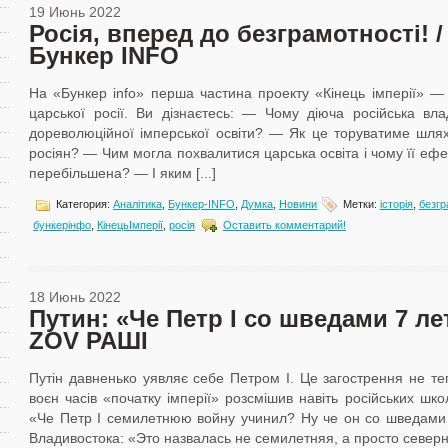
19 Июнь 2022
Росія, вперед до безграмотності! / 
Бункер INFO
На «Бункер info» перша частина проекту «Кінець імперії» — 
царської росії. Ви дізнаєтесь: — Чому діюча російська вл
дореволюційної імперської освіти? — Як це торуватиме шлях
росіян? — Чим могла похвалитися царська освіта і чому її ефек
перебільшена? — І яким [...]
Категория:
Аналітика
,
Бункер-ІNFO
,
Думка
,
Новини
Метки:
історія
,
безг
бункерінфо
,
КінецьІмперії
,
росія
Оставить комментарий!
18 Июнь 2022
Путин: «Че Петр І со шведами 7 ле
ZOV РАШІ
Путін давненько уявляє себе Петром I. Це загострення не теп
воєн часів «початку імперії» розсмішив навіть російських школ
«Че Петр І семилетнюю войну учинил? Ну че он со шведами 
Владивостока: «Это назвалась не семилетняя, а просто север