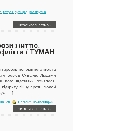
о
,
петро1
,
путінцар
,
росіяпутіна
,
Читать полностью »
рози життю,
нфлікти / ТУМАН
н зробив непомітного кгбіста
стя Боріса Єльціна. Людьми
я його відставки почалося.
 відкриту війну проти людей
. [...]
машев
Оставить комментарий!
Читать полностью »