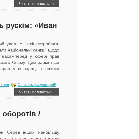
Читать полностью »
ть рускім: «Иван
ний удар. У Чехії розроблять
ати національні санкції щодо
, насамперед у сфері прав
ького Союзу. Цим займеться
справ у співпраці з іншими
Чехия
Оставить комментарий!
Читать полностью »
 оборотів /
н. Серед інших, найбільшу
 та екс-президент Дмітрій