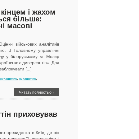
кінцем і жахом
ься більше:
ні масові
цінки військових аналітиків
ію. В Головному управлінні
ду у білоруському м. Мозир
країнських диверсантів». Для
аблокувати [...]
#лукашенко
,
лукашенко
,
Читать полностью »
путін приховував
ого президента в Київ, де він
та поважає її незалежність і