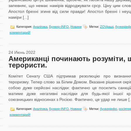
запевняє, що немає намірів відроджувати срср. Ціну цим слов
Апостол брехні згине від сили правди! Апостол брехні і неуц
наміри [...]
Категория:
Аналітика
,
Бункер-ІNFO
,
Новини
Метки:
ZOVраші
,
бункерінф
комментарий!
24 Июнь 2022
Американці починають розуміти, щ
терористи.
Комітет Сенату США підтримав резолюцію про визнанн
тероризму. Тепер слово за Білим Домом. Вказане рішення окрі
собою дуже серйозні наслідки: фактично це посилить санкційн
матиме дуже негативні наслідки для будь-якої іншої к
союзницьких відносинах з Росією. Фактично, це удар не лише [..
Категория:
Аналітика
,
Бункер-ІNFO
,
Новини
Метки:
бункерінфо
,
росіяте
комментарий!