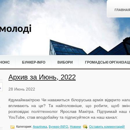
ГЛАВНА
молоді
НОНС
БУНКЕР-ІNFO
ВИБОРИ
ГРОМАДСЬКІ ОРГАНІЗАЦІ
Архив за Июнь, 2022
28 Июнь 2022
#думаймакітрою Чи наважиться білоруська армія відкрито напа
впливають на це? Та найголовніше, що робити, щоб змі
розповідає політтехнолог Ярослав Макітра. Підтримай наш 
YouTube, став вподобайку та підписуйтеся на наш канал:
Категория:
Аналітика
,
Бункер-ІNFO
,
Новини
Оставить комментарий!