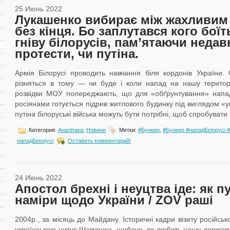
25 Июнь 2022
Лукашенко вибирає між жахливим 
без кінця. Бо заплутався кого боїт
гніву білорусів, пам’ятаючи недав
протести, чи путіна.
Армія Білорусі проводить навчання біля кордонів України. О
різняться в тому — чи буде і коли напад на нашу територ
розвідки МОУ попереджають, що для «обґрунтування» напа
росіянами готується підрив житлового будинку під виглядом «у
путіна білоруські війська можуть бути потрібні, щоб спробувати з
Категория:
Аналітика
,
Новини
Метки:
#Бункер
,
#Бункер #нападБілорусі 
нападБілорусі
Оставить комментарий!
24 Июнь 2022
Апостол брехні і неуцтва іде: як 
наміри щодо України / ZOV раші
2004р., за місяць до Майдану. Історичні кадри візиту російськ
українською цитує Шевченка, щебече, як любить нашу державу 