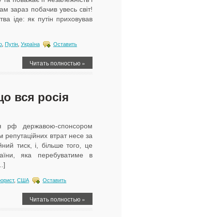
ам зараз побачив увесь світ!
тва іде: як путін приховував
о
,
Путін
,
Україна
Оставить
Читать полностью »
о вся росія
я рф державою-спонсором
м репутаційних втрат несе за
ий тиск, і, більше того, це
раїни, яка перебуватиме в
.]
рорист
,
США
Оставить
Читать полностью »