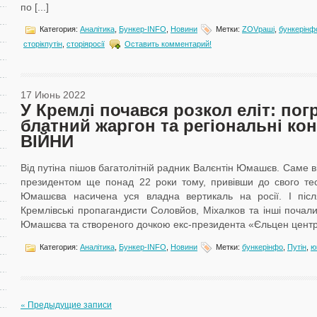
по [...]
Категория:
Аналітика
,
Бункер-ІNFO
,
Новини
Метки:
ZOVраші
,
бункерінф
сторікпутін
,
сторіяросії
Оставить комментарий!
17 Июнь 2022
У Кремлі почався розкол еліт: пог
блатний жаргон та регіональні ко
ВІЙНИ
Від путіна пішов багатолітній радник Валєнтін Юмашєв. Саме ві
президентом ще понад 22 роки тому, привівши до свого те
Юмашєва насичена уся владна вертикаль на росії. І післ
Кремлівські пропагандисти Соловйов, Міхалков та інші почали
Юмашєва та створеного дочкою екс-президента «Єльцен центру»
Категория:
Аналітика
,
Бункер-ІNFO
,
Новини
Метки:
бункерінфо
,
Путін
,
ю
« Предыдущие записи