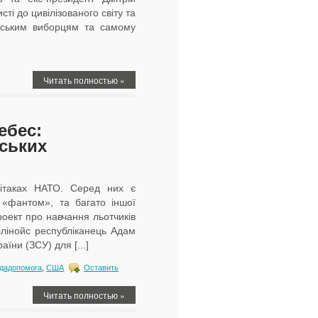
ті до цивілізованого світу та
йським виборцям та самому
Читать полностью »
ебес:
нських
ітаках НАТО. Серед них є
 «фантом», та багато іншої
роект про навчання льотчиків
ллінойс республіканець Адам
їни (ЗСУ) для [...]
дадопомога
,
США
Оставить
Читать полностью »