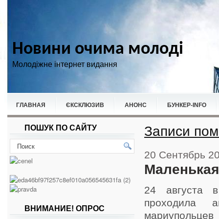
Новини очима молоді
Молодіжне інтернет видання
ГЛАВНАЯ
ЄКСКЛЮЗИВ
АНОНС
БУНКЕР-ІNFO
Записи пом
ПОШУК ПО САЙТУ
НОВИНИ
СПОРТ
20 Сентябрь 2
Маленькая
24 августа 
проходила ак
ВНИМАНИЕ! ОПРОС
мариупольц