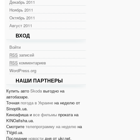
Декабрь 2011
Ноябрь 2011
Октябрь 2011
Август 2011
ВХОД
Войти
RSS
записей
RSS
комментариев
WordPress.org
НАШИ ПАРТНЕРЫ
Купить авто
Skoda
выгодно на
автобазаре.
Точная
погода в Украине
на неделю от
Sinoptik.ua.
Киноафиша и
все фильмы
проката на
KINOafisha.ua.
Смотрите
телепрограмму на неделю
на
TVgid.ua.
Последние
новости
дня от ukr.net.