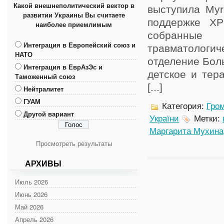
Какой внешнеполитический вектор в
выступила Myr
развитии Украины Вы считаете
поддержке ХР
наиболее приемлимым
собранные
Интеграция в Европейский союз и
травматологи
НАТО
отделение Бол
Интеграция в ЕврАзЭс и
детское и тер
Таможенный союз
[...]
Нейтралитет
ГУАМ
Категория:
Гром
Другой вариант
України
Метки:
Маргарита Мухина
Просмотреть результаты
АРХИВЫ
Июль 2026
Июнь 2026
Май 2026
Апрель 2026