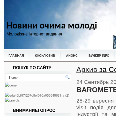
Новини очима молоді
Молодіжне інтернет видання
ГЛАВНАЯ
ЄКСКЛЮЗИВ
АНОНС
БУНКЕР-ІNFO
Архив за С
ПОШУК ПО САЙТУ
НОВИНИ
СПОРТ
24 Сентябрь 2
BAROMETER
28-29 вересня 
visit подія дл
ВНИМАНИЕ! ОПРОС
індустрії та 