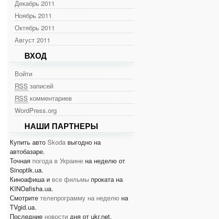
Декабрь 2011
Ноябрь 2011
Октябрь 2011
Август 2011
ВХОД
Войти
RSS
записей
RSS
комментариев
WordPress.org
НАШИ ПАРТНЕРЫ
Купить авто
Skoda
выгодно на
автобазаре.
Точная
погода в Украине
на неделю от
Sinoptik.ua.
Киноафиша и
все фильмы
проката на
KINOafisha.ua.
Смотрите
телепрограмму на неделю
на
TVgid.ua.
Последние
новости
дня от ukr.net.