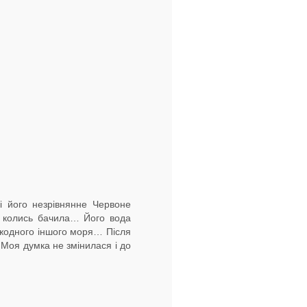
 і його незрівнянне Червоне
я колись бачила… Його вода
ю жодного іншого моря… Після
 Моя думка не змінилася і до