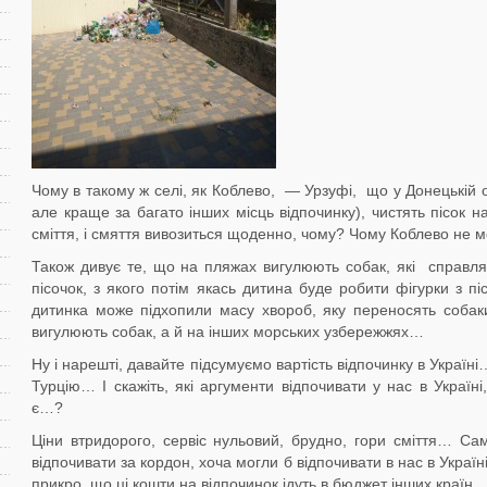
Чому в такому ж селі, як Коблево, — Урзуфі, що у Донецькій об
але краще за багато інших місць відпочинку), чистять пісок 
сміття, і смяття вивозиться щоденно, чому? Чому Коблево не м
Також дивує те, що на пляжах вигулюють собак, які справл
пісочок, з якого потім якась дитина буде робити фігурки з п
дитинка може підхопили масу хвороб, яку переносять соба
вигулюють собак, а й на інших морських узбережжях…
Ну і нарешті, давайте підсумуємо вартість відпочинку в Україн
Турцію… І скажіть, які аргументи відпочивати у нас в Україні,
є…?
Ціни втридорого, сервіс нульовий, брудно, гори сміття… Са
відпочивати за кордон, хоча могли б відпочивати в нас в Україні
прикро, що ці кошти на відпочинок ідуть в бюджет інших країн