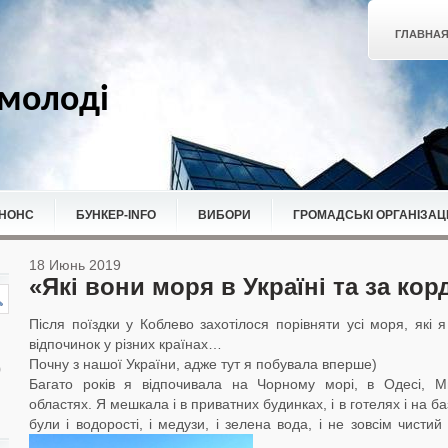
ГЛАВНА
молоді
НОНС
БУНКЕР-ІNFO
ВИБОРИ
ГРОМАДСЬКІ ОРГАНІЗАЦІ
18 Июнь 2019
«Які вони моря в Україні та за ко
Після поїздки у Коблево захотілося порівняти усі моря, які я
відпочинок у різних країнах…
Почну з нашої України, адже тут я побувала вперше)
Багато років я відпочивала на Чорному морі, в Одесі, Ми
областях. Я мешкала і в приватних будинках, і в готелях і на ба
були і водорості, і медузи, і зелена вода, і не зовсім чист