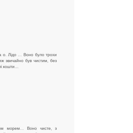
а о. Лідо … Воно було трохи
ж звичайно був чистим, без
алі кошти…
ним морем… Воно чисте, з