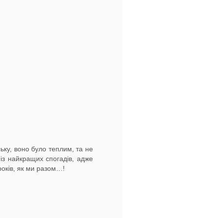
ьку, воно було теплим, та не
із найкращих спогадів, адже
років, як ми разом…!