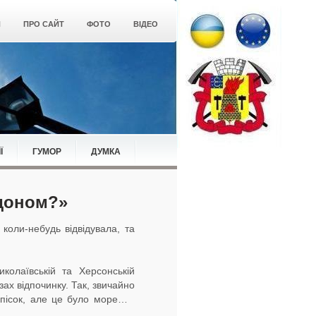
Я
ПРО САЙТ
ФОТО
ВІДЕО
Ї
ГУМОР
ДУМКА
рдоном?»
 коли-небудь відвідувала, та
колаївській та Херсонській
зах відпочинку. Так, звичайно
ий пісок, але це було море…