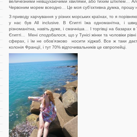
величезними невщухаючими хвилями, або тихим штилем… Але й
Червоним морем всеодно… Це моя суб’єктивна думка, прошу н
З приводу харчування у різних морських країнах, то я порівняю
у нас був All inclusive. В Єгипті їжа одноманітна, і шви
різноманітна, навіть дуже, і смачніша… І торгівці на базарах в Т
Єгипті… Мені сподобалося, що у Тунісі жінки та чоловіки рівні у
сферах, і їм не обов’язково носити хіджаб. Все ж таки дає
колонія Франції, і тут 70% відпочивальників це євпропейці.