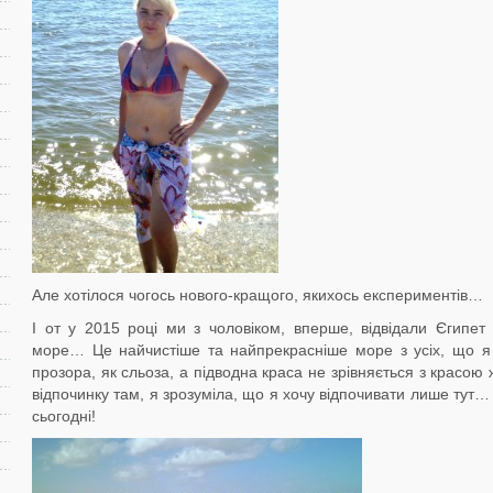
Але хотілося чогось нового-кращого, якихось експериментів…
І от у 2015 році ми з чоловіком, вперше, відвідали Єгипет
море… Це найчистіше та найпрекрасніше море з усіх, що 
прозора, як сльоза, а підводна краса не зрівняється з красо
відпочинку там, я зрозуміла, що я хочу відпочивати лише тут…
сьогодні!