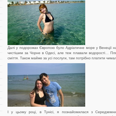
Далі у подорожах Європою було Адріатичне море у Венеції н
чистішим за Чорне в Одесі, але теж плавали водорості… Пля
сміття. Також майже за усі послуги, там потрібно платити чим
І у цьому році, в Тунісі, я познайомилася з Середзем