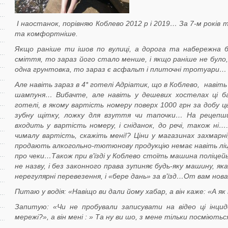
І наостанок, порівняю Коблево 2012 р і 2019… За 7-м років
та комфортніше.
Якщо раніше ти ішов по вулиці, а дорога та набережна
сміття, то зараз його стало менше, і якщо раніше не було, н
одна грунтовка, то зараз є асфальт і плиточні тротуари…
Але навіть зараз в 4* готелі Адріатик, що в Коблево, навіть 
шампуня… Вибачте, але навіть у дешевих хостелах ці бан
готелі, в якому вартість номеру поверх 1000 грн за добу ц
зубну щітку, ложку для взуття чи тапочки… На рецепши
входить у вартість номеру, і сніданок, до речі, також ні
чималу вартість, скажіть мені!? Ціни у магазинах захмарні
продають алкогольно-тютюнову продукцію немає навіть ліцен
про чеки…Також при в’їзді у Коблево стоїть машина поліцейьк
не назву, і без законного права зупиняє будь-яку машину, як
нерегулярні перевезення, і «бере дань» за в’їзд…От вам нова
Питаю у водія: «Навіщо ви дали йому хабар, а він каже: «А я
Запитую: «Чи не пробували записувати на відео ці інц
мережі?», а він мені : » Та ну ви шо, з мене тільки посміють