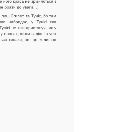
ого краса не зрівняється з
е брати до уваги…)
 лиш Єгипет, та Туніс, бо там
дко набридає, у Тунісі їжа
унісі не такі приставучі, як у
 правах, жінки задіяні в усіх
ться взнаки, що це колишня