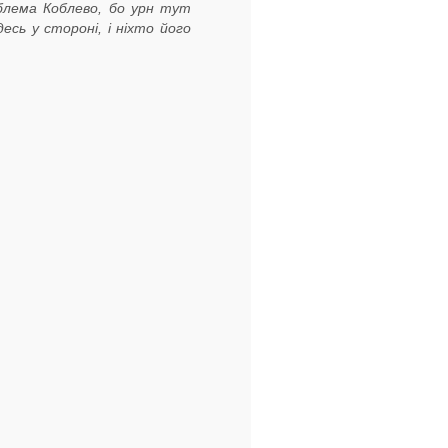
блема Коблево, бо урн тут
сь у стороні, і ніхто його