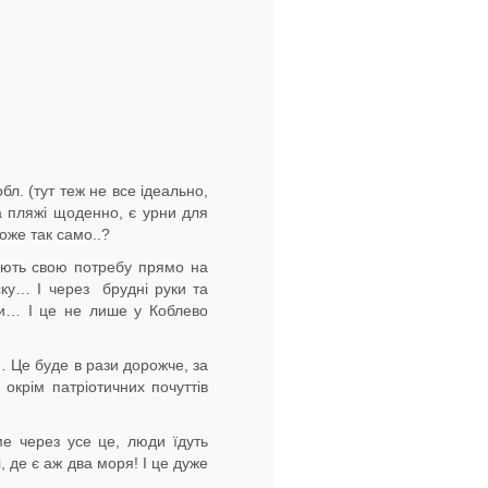
л. (тут теж не все ідеально,
на пляжі щоденно, є урни для
оже так само..?
яють свою потребу прямо на
іску… І через брудні руки та
ки… І це не лише у Коблево
і… Це буде в рази дорожче, за
 окрім патріотичних почуттів
ме через усе це, люди їдуть
, де є аж два моря! І це дуже
…