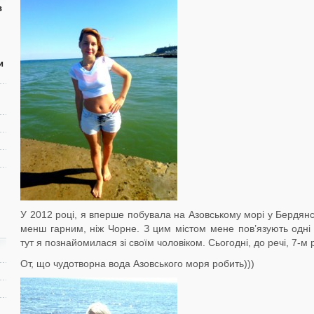
в
и
У 2012 році, я вперше побувала на Азовському морі у Бердянс
менш гарним, ніж Чорне. З цим містом мене пов’язують одні 
тут я познайомилася зі своїм чоловіком. Сьогодні, до речі, 7-м 
От, що чудотворна вода Азовського моря робить)))