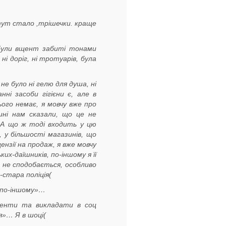
 тут стало ,трішечки. краще
 були вщент забиті тонами
і доріг, ні тротуарів, була
не було ні гелю для душа, ні
ні засоби гігієни є, але в
ього немає, я мовчу вже про
ні нам сказали, що це не
….А що ж тоді входить у цю
, у більшості магазинів, що
зії на продаж, я вже мовчу
их-даїшників, по-іншому я її
а не сподобається, особливо
-стара поліція(
к по-іншому»…
иденти та викладати в соц
ся»… Я в шоці(