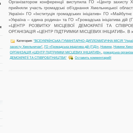
Організатором конференції виступила ГО «Центр захисту 
в
прийняли участь громадські об’єднання Хмельницької област
Україні» ГО «Інституція громадських ініціатив» ГО «Майбут
«Україна – єдина родина» та ГО «Громадська ініціатива дій (Г
«ЦЕНТР РОЗВИТКУ МІСЦЕВОЇ ДЕМОКРАТІЇ ТА СПІВРОБ
и
ОРГАНІЗАЦІЯ «ЦЕНТР ПІДТРИМКИ МІСЦЕВИХ ІНІЦІАТИВ». В ході
Категория:
"ВСЕУКРАЇНСЬКА ГУМАНІТАРНО-ДИПЛОМАТИЧНА МІСІЯ "Україн
захисту Хмельничан"
,
ГО «Громадська ініціатива дій (ГІД)»
,
Новини
,
Новини Хме
ОРГАНІЗАЦІЯ «ЦЕНТР ПІДТРИМКИ МІСЦЕВИХ ІНІЦІАТИВ».
,
ромадська органі
ДЕМОКРАТІЇ ТА СПІВРОБІТНИЦТВА"
Оставить комментарий!