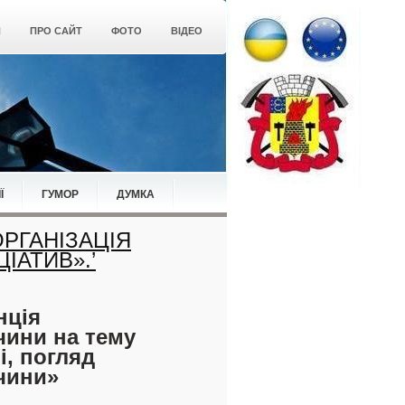
Я
ПРО САЙТ
ФОТО
ВІДЕО
Ї
ГУМОР
ДУМКА
ОРГАНІЗАЦІЯ
ІАТИВ».’
нція
чини на тему
і, погляд
чини»