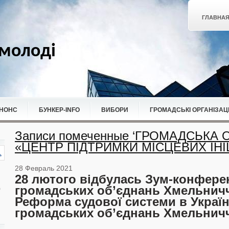
ГЛАВНА
молоді
НОНС
БУНКЕР-ІNFO
ВИБОРИ
ГРОМАДСЬКІ ОРГАНІЗАЦІ
Записи помеченные ‘ГРОМАДСЬКА 
«ЦЕНТР ПІДТРИМКИ МІСЦЕВИХ ІНІЦ
28 Февраль 2021
28 лютого відбулась Зум-конфере
громадських об’єднань Хмельнич
Реформа судової системи в Україн
громадських об’єднань Хмельнич