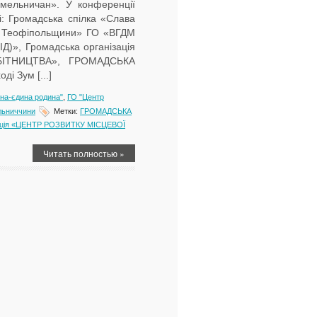
Хмельничан». У конференції
і: Громадська спілка «Слава
нє Теофіпольщини» ГО «ВГДМ
ІД)», Громадська організація
ІТНИЦТВА», ГРОМАДСЬКА
 Зум [...]
а-єдина родина"
,
ГО "Центр
льниччини
Метки:
ГРОМАДСЬКА
зація «ЦЕНТР РОЗВИТКУ МІСЦЕВОЇ
Читать полностью »