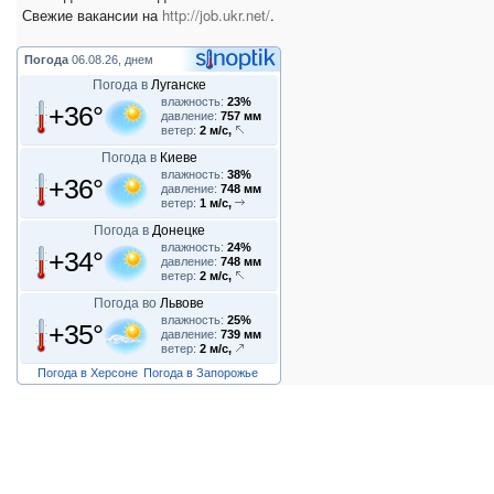
Свежие вакансии на
http://job.ukr.net/
.
Погода
06.08.26, днем
Погода в
Луганске
влажность:
23%
+36°
давление:
757 мм
ветер:
2 м/с,
Погода в
Киеве
влажность:
38%
+36°
давление:
748 мм
ветер:
1 м/с,
Погода в
Донецке
влажность:
24%
+34°
давление:
748 мм
ветер:
2 м/с,
Погода во
Львове
влажность:
25%
+35°
давление:
739 мм
ветер:
2 м/с,
Погода в Херсоне
Погода в Запорожье