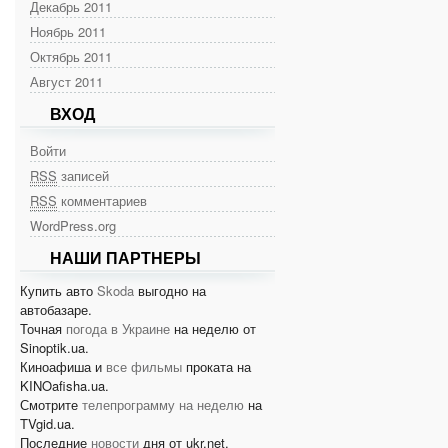
Декабрь 2011
Ноябрь 2011
Октябрь 2011
Август 2011
ВХОД
Войти
RSS
записей
RSS
комментариев
WordPress.org
НАШИ ПАРТНЕРЫ
Купить авто
Skoda
выгодно на
автобазаре.
Точная
погода в Украине
на неделю от
Sinoptik.ua.
Киноафиша и
все фильмы
проката на
KINOafisha.ua.
Смотрите
телепрограмму на неделю
на
TVgid.ua.
Последние
новости
дня от ukr.net.