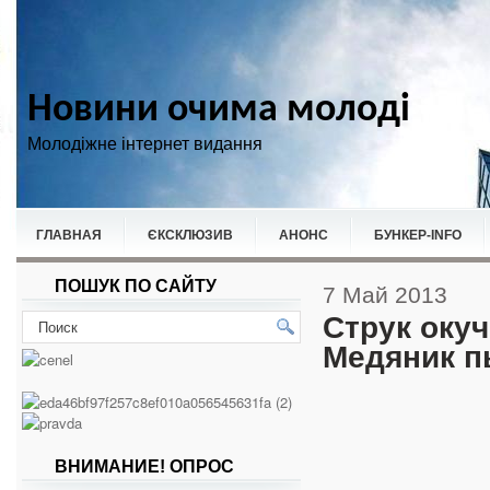
Новини очима молоді
Молодіжне інтернет видання
ГЛАВНАЯ
ЄКСКЛЮЗИВ
АНОНС
БУНКЕР-ІNFO
ПОШУК ПО САЙТУ
НОВИНИ
СПОРТ
7 Май 2013
Струк окуч
Медяник п
ВНИМАНИЕ! ОПРОС