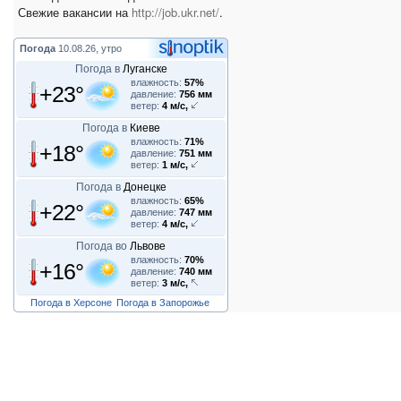
Свежие вакансии на
http://job.ukr.net/
.
Погода
10.08.26, утро
Погода в
Луганске
влажность:
57%
+23°
давление:
756 мм
ветер:
4 м/с,
Погода в
Киеве
влажность:
71%
+18°
давление:
751 мм
ветер:
1 м/с,
Погода в
Донецке
влажность:
65%
+22°
давление:
747 мм
ветер:
4 м/с,
Погода во
Львове
влажность:
70%
+16°
давление:
740 мм
ветер:
3 м/с,
Погода в Херсоне
Погода в Запорожье