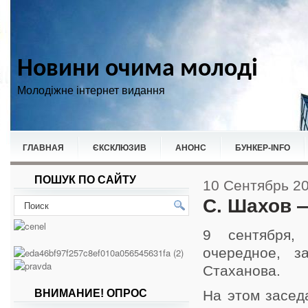
Новини очима молоді
Молодіжне інтернет видання
ГЛАВНАЯ
ЄКСКЛЮЗИВ
АНОНС
БУНКЕР-ІNFO
ПОШУК ПО САЙТУ
НОВИНИ
СПОРТ
10 Сентябрь 2
С. Шахов 
9 сентября,
очередное, з
Стаханова.
ВНИМАНИЕ! ОПРОС
На этом засед