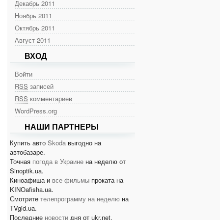
Декабрь 2011
Ноябрь 2011
Октябрь 2011
Август 2011
ВХОД
Войти
RSS
записей
RSS
комментариев
WordPress.org
НАШИ ПАРТНЕРЫ
Купить авто
Skoda
выгодно на
автобазаре.
Точная
погода в Украине
на неделю от
Sinoptik.ua.
Киноафиша и
все фильмы
проката на
KINOafisha.ua.
Смотрите
телепрограмму на неделю
на
TVgid.ua.
Последние
новости
дня от ukr.net.