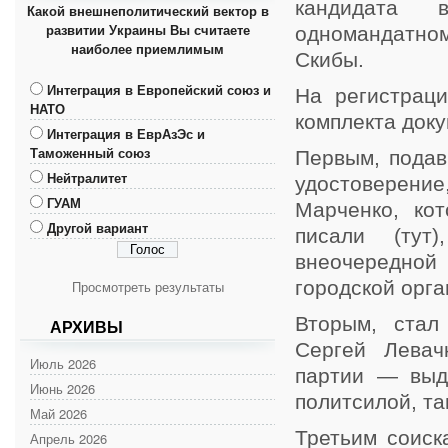
кандидата 
Какой внешнеполитический вектор в
развитии Украины Вы считаете
одномандатно
наиболее приемлимым
Скибы.
Интеграция в Европейский союз и
На регистрац
НАТО
комплекта доку
Интеграция в ЕврАзЭс и
Таможенный союз
Первым, подав
Нейтралитет
удостоверени
ГУАМ
Марченко, ко
Другой вариант
писали (тут
внеочередно
городской орга
Просмотреть результаты
Вторым, стал
АРХИВЫ
Сергей Левач
Июль 2026
партии — выд
Июнь 2026
политсилой, та
Май 2026
Третьим соиск
Апрель 2026