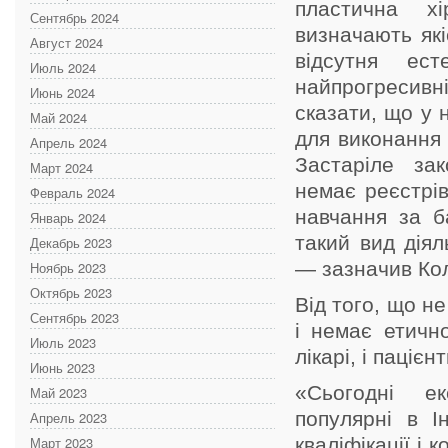
пластична хі
Сентябрь 2024
визначають які
Август 2024
відсутня ест
Июль 2024
найпрогресивн
Июнь 2024
сказати, що у н
Май 2024
для виконання 
Апрель 2024
Застаріле зак
Март 2024
немає реєстрів
Февраль 2024
навчання за б
Январь 2024
такий вид діял
Декабрь 2023
— зазначив Ко
Ноябрь 2023
Октябрь 2023
Від того, що не
Сентябрь 2023
і немає етичн
Июль 2023
лікарі, і пацієнт
Июнь 2023
«Сьогодні е
Май 2023
популярні в І
Апрель 2023
Март 2023
кваліфікації і