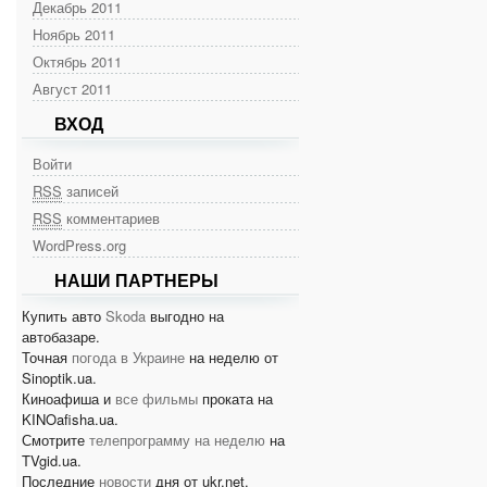
Декабрь 2011
Ноябрь 2011
Октябрь 2011
Август 2011
ВХОД
Войти
RSS
записей
RSS
комментариев
WordPress.org
НАШИ ПАРТНЕРЫ
Купить авто
Skoda
выгодно на
автобазаре.
Точная
погода в Украине
на неделю от
Sinoptik.ua.
Киноафиша и
все фильмы
проката на
KINOafisha.ua.
Смотрите
телепрограмму на неделю
на
TVgid.ua.
Последние
новости
дня от ukr.net.