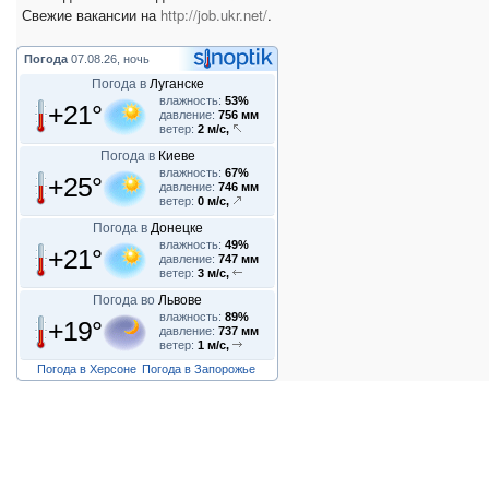
Свежие вакансии на
http://job.ukr.net/
.
Погода
07.08.26, ночь
Погода в
Луганске
влажность:
53%
+21°
давление:
756 мм
ветер:
2 м/с,
Погода в
Киеве
влажность:
67%
+25°
давление:
746 мм
ветер:
0 м/с,
Погода в
Донецке
влажность:
49%
+21°
давление:
747 мм
ветер:
3 м/с,
Погода во
Львове
влажность:
89%
+19°
давление:
737 мм
ветер:
1 м/с,
Погода в Херсоне
Погода в Запорожье