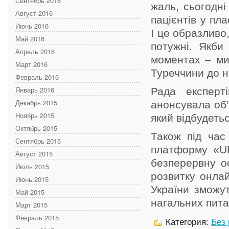
Сентябрь 2016
жаль, сьогодні
Август 2016
пацієнтів у пл
Июнь 2016
І це образливо
Май 2016
потужні. Якби
Апрель 2016
моментах – ми 
Март 2016
Туреччини до н
Февраль 2016
Январь 2016
Рада експерт
Декабрь 2015
анонсувала об’
Ноябрь 2015
який відбудеть
Октябрь 2015
Також під час
Сентябрь 2015
платформу «U
Август 2015
безперервну ос
Июль 2015
розвитку онлай
Июнь 2015
України зможу
Май 2015
нагальних пита
Март 2015
Февраль 2015
Категория:
Без