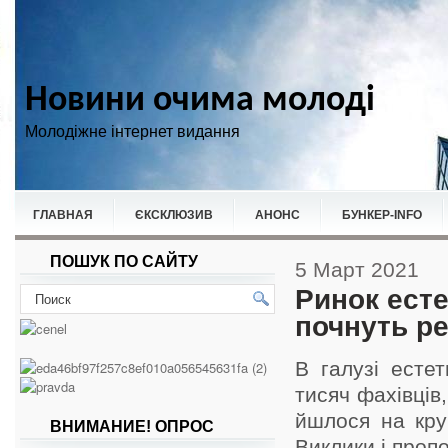
Новини очима молоді
Молодіжне інтернет видання
ГЛАВНАЯ
ЄКСКЛЮЗИВ
АНОНС
БУНКЕР-ІNFO
ПОШУК ПО САЙТУ
НОВИНИ
СПОРТ
5 Март 2021
Ринок есте
почнуть р
В галузі есте
тисяч фахівців
йшлося на кру
ВНИМАНИЕ! ОПРОС
Виклики і пропо