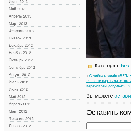
Июнь 2013
Май 2013
Апрель 2013
Март 2013
Февраль 2013
Январь 2013
Декабрь 2012
Ноябрь 2012
Октябрь 2012
Категория:
Без
Сентябрь 2012
Август 2012
«
Сімейна комедія «ВЕЛИК
Рашисти вирішили котикам
Июль 2012
перехоплені документи Ф
Июнь 2012
Вы можете
остави
Май 2012
Апрель 2012
Оставить ко
Март 2012
Февраль 2012
Январь 2012