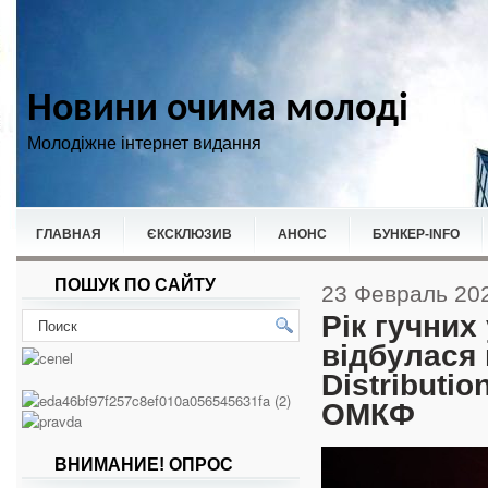
Новини очима молоді
Молодіжне інтернет видання
ГЛАВНАЯ
ЄКСКЛЮЗИВ
АНОНС
БУНКЕР-ІNFO
ПОШУК ПО САЙТУ
НОВИНИ
СПОРТ
23 Февраль 20
Рік гучних
відбулася 
Distributi
ОМКФ
ВНИМАНИЕ! ОПРОС