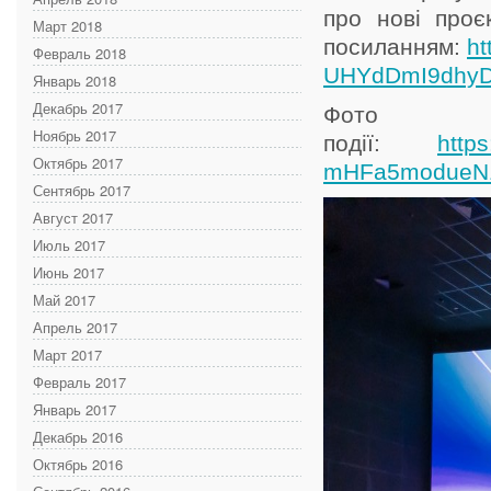
про нові проє
Март 2018
посиланням:
ht
Февраль 2018
UHYdDmI9dhyD
Январь 2018
Декабрь 2017
Ф
Ноябрь 2017
події:
https
Октябрь 2017
mHFa5modueN
Сентябрь 2017
Август 2017
Июль 2017
Июнь 2017
Май 2017
Апрель 2017
Март 2017
Февраль 2017
Январь 2017
Декабрь 2016
Октябрь 2016