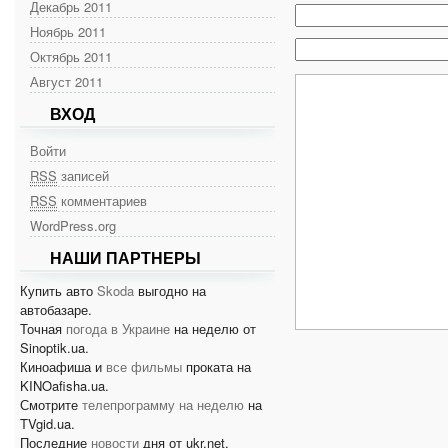
Декабрь 2011
Ноябрь 2011
Октябрь 2011
Август 2011
ВХОД
Войти
RSS
записей
RSS
комментариев
WordPress.org
НАШИ ПАРТНЕРЫ
Купить авто
Skoda
выгодно на
автобазаре.
Точная
погода в Украине
на неделю от
Sinoptik.ua.
Киноафиша и
все фильмы
проката на
KINOafisha.ua.
Смотрите
телепрограмму на неделю
на
TVgid.ua.
Последние
новости
дня от ukr.net.