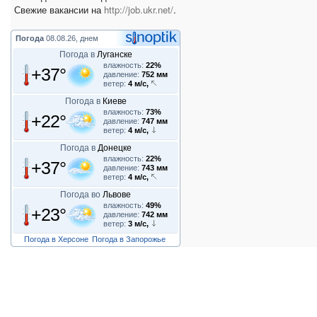
Свежие вакансии на
http://job.ukr.net/
.
Погода
08.08.26, днем
Погода в
Луганске
влажность:
22%
+37°
давление:
752 мм
ветер:
4 м/с,
Погода в
Киеве
влажность:
73%
+22°
давление:
747 мм
ветер:
4 м/с,
Погода в
Донецке
влажность:
22%
+37°
давление:
743 мм
ветер:
4 м/с,
Погода во
Львове
влажность:
49%
+23°
давление:
742 мм
ветер:
3 м/с,
Погода в Херсоне
Погода в Запорожье