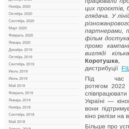
працювали про
Ноябрь 2020
цих проєктів, 
Октябрь 2020
глядача. У лін
Сентябрь 2020
різножанров
Март 2020
партнерами, 
Февраль 2020
фільм достука
Январь 2020
промо кампан
Декабрь 2019
вигляді кільк
Октябрь 2019
Коротушка
, 
Сентябрь 2019
дистрибуції
FI
Июль 2019
Під час 
Июнь 2019
Май 2019
ротягом 2022
Февраль 2019
співпрацювати
Январь 2019
Україні — кіно
Ноябрь 2018
вони підтриму
Сентябрь 2018
кіно релізи на 
Май 2018
Більше про усп
Апрель 2018