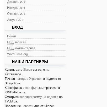
Декабрь 2011
Ноябрь 2011
Октябрь 2011
Август 2011
ВХОД
Войти
RSS
записей
RSS
комментариев
WordPress.org
НАШИ ПАРТНЕРЫ
Купить авто
Skoda
выгодно на
автобазаре.
Точная
погода в Украине
на неделю от
Sinoptik.ua.
Киноафиша и
все фильмы
проката на
KINOafisha.ua.
Смотрите
телепрограмму на неделю
на
TVgid.ua.
Последние
новости
дня от ukr.net.