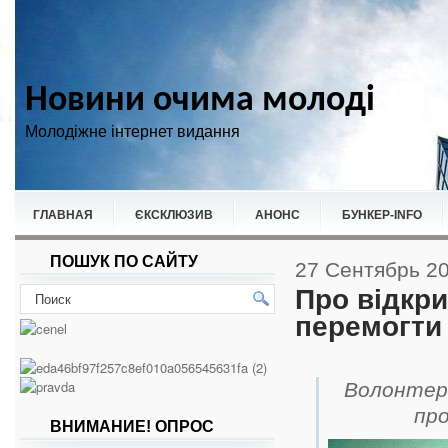
Новини очима молоді
Молодіжне інтернет видання
ГЛАВНАЯ
ЄКСКЛЮЗИВ
АНОНС
БУНКЕР-ІNFO
ПОШУК ПО САЙТУ
НОВИНИ
СПОРТ
27 Сентябрь 2
Про відкри
перемогти 
Волонтери
про
ВНИМАНИЕ! ОПРОС