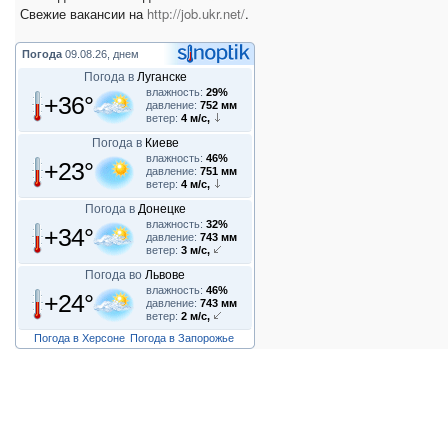
Свежие вакансии на
http://job.ukr.net/
.
Погода
09.08.26, днем
Погода в
Луганске
влажность:
29%
+36°
давление:
752 мм
ветер:
4 м/с,
Погода в
Киеве
влажность:
46%
+23°
давление:
751 мм
ветер:
4 м/с,
Погода в
Донецке
влажность:
32%
+34°
давление:
743 мм
ветер:
3 м/с,
Погода во
Львове
влажность:
46%
+24°
давление:
743 мм
ветер:
2 м/с,
Погода в Херсоне
Погода в Запорожье