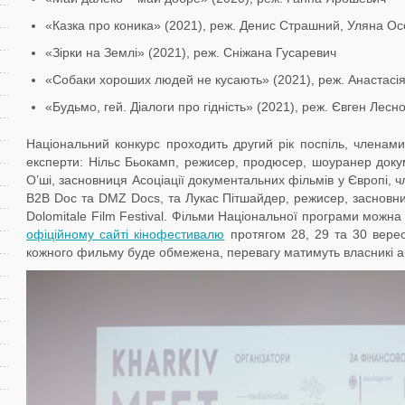
«Казка про коника» (2021), реж. Денис Страшний, Уляна Ос
«Зірки на Землі» (2021), реж. Сніжана Гусаревич
«Собаки хороших людей не кусають» (2021), реж. Анастасі
«Будьмо, гей. Діалоги про гідність» (2021), реж. Євген Лес
Національний конкурс проходить другий рік поспіль, членами
експерти: Нільс Бьокамп, режисер, продюсер, шоуранер доку
О’ші, засновниця Асоціації документальних фільмів у Європі, 
B2B Doc та DMZ Docs, та Лукас Пітшайдер, режисер, засновни
Dolomitale Film Festival. Фільми Національної програми можн
офіційному сайті кінофестивалю
протягом 28, 29 та 30 вересн
кожного фильму буде обмежена, перевагу матимуть власникі а