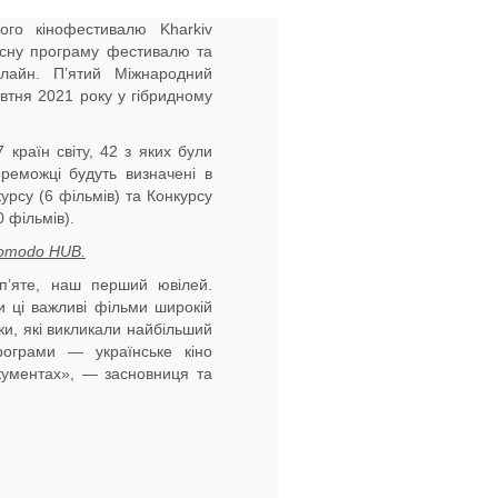
ого кінофестивалю Kharkiv
рсну програму фестивалю та
лайн. П’ятий Міжнародний
втня 2021 року у гібридному
країн світу, 42 з яких були
реможці будуть визначені в
урсу (6 фільмів) та Конкурсу
 фільмів).
romodo HUB.
п’яте, наш перший ювілей.
 ці важливі фільми широкій
чки, які викликали найбільший
рограми — українське кіно
окументах», — засновниця та