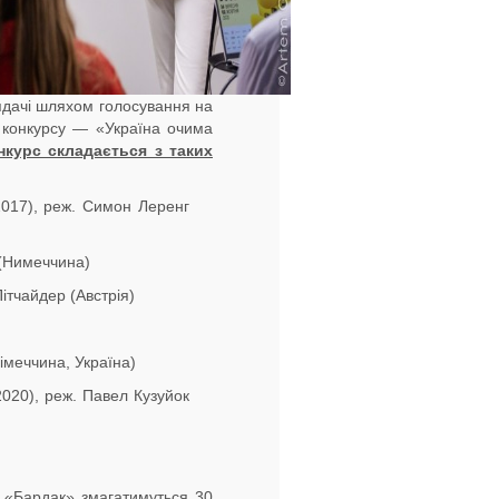
ядачі шляхом голосування на
 конкурсу — «Україна очима
нкурс складається з таких
(2017), реж. Симон Леренг
 (Нимеччина)
 Пітчайдер (Австрія)
імеччина, Україна)
(2020), реж. Павел Кузуйок
о «Бардак» змагатимуться 30