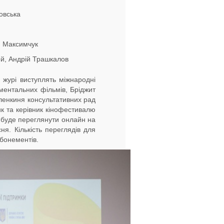
овська
я Максимчук
ной, Андрій Трашкалов
 журі виступлять міжнародні
ментальних фільмів, Бріджит
членкиня консультативних рад
к та керівник кінофестивалю
а буде переглянути онлайн на
я. Кількість переглядів для
бонементів.