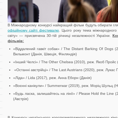
В Міжнародному конкурсі найкращий фільм будуть обирати гл
офіційному сайті фестивалю
. Цього року тема міжнародного
світу» — присвячена 30-тій річниці незалежності України.
Ко
фільмів:
«Віддалений гавкіт собак» / The Distant Barking Of Dogs 
Вильмонт (Данія, Швеція, Фінляндія)
«Інший Челсі» / The Other Chelsea (2010), реж. Якоб Пройс
​​ «Останні австрійці» / The Last Austrians (2020), реж. Лукас
«Ліда» / Lida (2017), реж. Анна Еборн (Данія)
«Воєнні канікули» / Summerwar (2019), реж. Моріц Шульц (Н
«Будь ласка, залишайтесь на лінії» / Please Hold the Line 
(Австрія)
В Конкурсу українського короткометражного незалежного кін