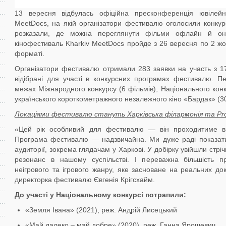
13 вересня відбулась офіційна пресконференція ювілейн
MeetDocs, на якій організатори фестивалю оголосили конку
розказали, де можна переглянути фільми офлайн й он
кінофестиваль Kharkiv MeetDocs пройде з 26 вересня по 2 жо
форматі.
Організатори фестивалю отримали 283 заявки на участь з 17 
відібрані для участі в конкурсних програмах фестивалю. Пе
межах Міжнародного конкурсу (6 фільмів), Національного конк
українського короткометражного незалежного кіно «Бардак» (30
Локаціями фестивалю стануть Харківська філармонія та P
«Цей рік особливий для фестивалю — він проходитиме в
Програма фестивалю — надзвичайна. Ми дуже раді показати
аудиторії, зокрема глядачам у Харкові. У добірку увійшли стрі
резонанс в нашому суспільстві. І переважна більшість п
неігрового та ігрового жанру, яке засноване на реальних д
директорка фестивалю Євгенія Крігсхайм.
До участі у Національному конкурсі потрапили:
«Земля Івана» (2021), реж. Андрій Лисецький
«Май далеко – май добре» (2020), реж. Ганна Ярошевич