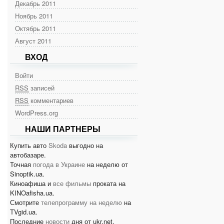
Декабрь 2011
Ноябрь 2011
Октябрь 2011
Август 2011
ВХОД
Войти
RSS
записей
RSS
комментариев
WordPress.org
НАШИ ПАРТНЕРЫ
Купить авто
Skoda
выгодно на
автобазаре.
Точная
погода в Украине
на неделю от
Sinoptik.ua.
Киноафиша и
все фильмы
проката на
KINOafisha.ua.
Смотрите
телепрограмму на неделю
на
TVgid.ua.
Последние
новости
дня от ukr.net.