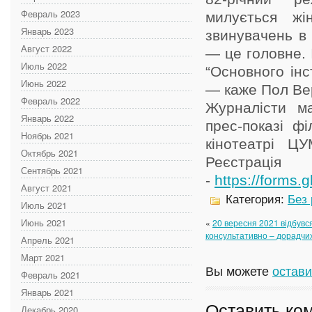
Февраль 2023
милується жі
Январь 2023
звинувачень в 
Август 2022
— це головне. 
Июль 2022
“Основного інс
Июнь 2022
— каже Пол Ве
Февраль 2022
Журналісти м
Январь 2022
прес-показі ф
Ноябрь 2021
кінотеатрі ЦУ
Октябрь 2021
Реєстр
Сентябрь 2021
-
https://forms
Август 2021
Категория:
Без
Июль 2021
Июнь 2021
«
20 вересня 2021 відбувся
консультативно – дорадчи
Апрель 2021
Март 2021
Вы можете
остави
Февраль 2021
Январь 2021
Оставить ко
Декабрь 2020