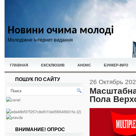
Новини очима молоді
Молодіжне інтернет видання
ГЛАВНАЯ
ЄКСКЛЮЗИВ
АНОНС
БУНКЕР-ІNFO
ПОШУК ПО САЙТУ
НОВИНИ
СПОРТ
26 Октябрь 20
Масштабна
Пола Верх
ВНИМАНИЕ! ОПРОС