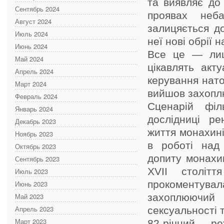
та виявляє до
Сентябрь 2024
проявах неба
Август 2024
залицяється до
Июль 2024
неї нові обрії
Июнь 2024
Все це — лиш
Май 2024
цікавлять акт
Апрель 2024
керування нато
Март 2024
вийшов захопл
Февраль 2024
Сценарій філ
Январь 2024
дослідниці ре
Декабрь 2023
життя монахині
Ноябрь 2023
в роботі над
Октябрь 2023
допиту монахин
Сентябрь 2023
ХVII столітт
Июль 2023
прокоментувала
Июнь 2023
Май 2023
захоплюючий с
Апрель 2023
сексуальності т
Март 2023
82-річний ре