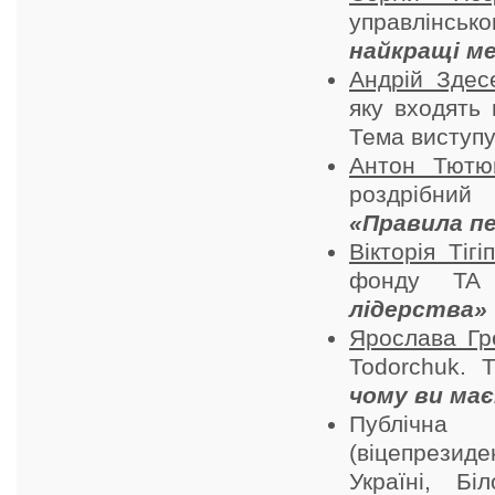
управлінсь
найкращі м
Андрій Здес
яку входять 
Тема виступ
Антон Тютю
роздрібний
«Правила пе
Вікторія Тігі
фонду TA
лідерства»
Ярослава Гр
Todorchuk. 
чому ви має
Публічна
(віцепрези
Україні, Б