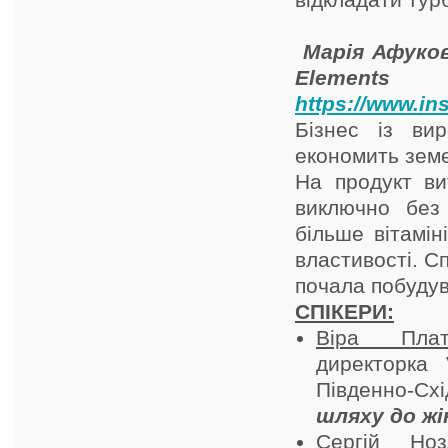
відкладати тур
Марія Афуков
Elements
https://www.i
Бізнес із вир
економить земе
На продукт ви
виключно без 
більше вітамін
властивості. Сп
почала побуду
СПІКЕРИ:
Віра Плат
директорка 
Південно-Сх
шляху до жі
Сергій Ноз