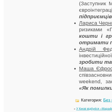
(Заступник 
євроінтеграц
підприємців
Лариса Чер
ризиками «
кошти і гр
отримати п
Андрій Фед
інвестиційно
зробити так
Маша Єфрос
співзаснов
weekend, за
«Як помилки
Категория:
Без
«
У Києві відбуdся «Мараф