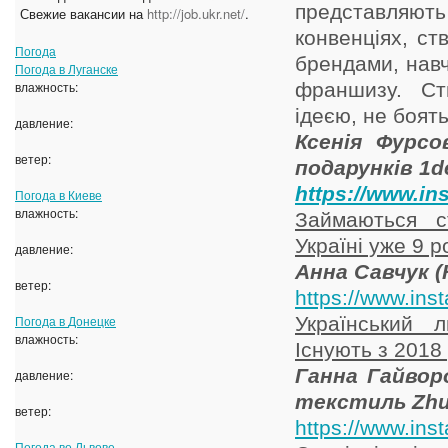
представляю
Свежие вакансии на
http://job.ukr.net/
.
конвенціях, ст
Погода
брендами, навч
Погода в
Луганске
влажность:
франшизу. Ст
ідеєю, не боят
давление:
Ксенія Фурсо
ветер:
подарунків 1d
https://www.i
Погода в
Киеве
влажность:
Займаються с
Україні уже 9 ро
давление:
Анна Савчук (
ветер:
https://www.in
Погода в
Донецке
Український л
влажность:
Існують з 2018 
Ганна Гайвор
давление:
текстиль Zhu
ветер:
https://www.in
Погода во
Львове