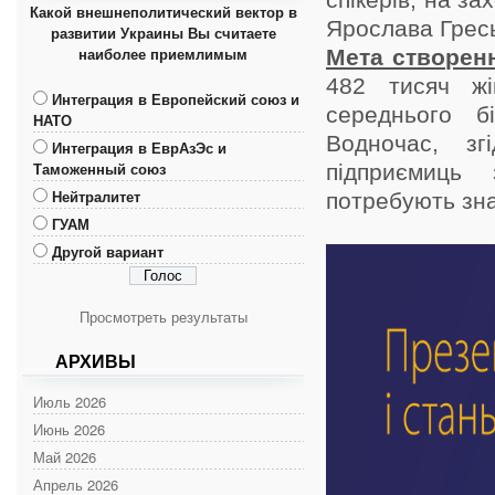
спікерів, на з
Какой внешнеполитический вектор в
Ярослава Гресь
развитии Украины Вы считаете
наиболее приемлимым
Мета створен
482 тисяч жі
Интеграция в Европейский союз и
середнього бі
НАТО
Водночас, з
Интеграция в ЕврАзЭс и
Таможенный союз
підприємиць 
Нейтралитет
потребують зна
ГУАМ
Другой вариант
Просмотреть результаты
АРХИВЫ
Июль 2026
Июнь 2026
Май 2026
Апрель 2026