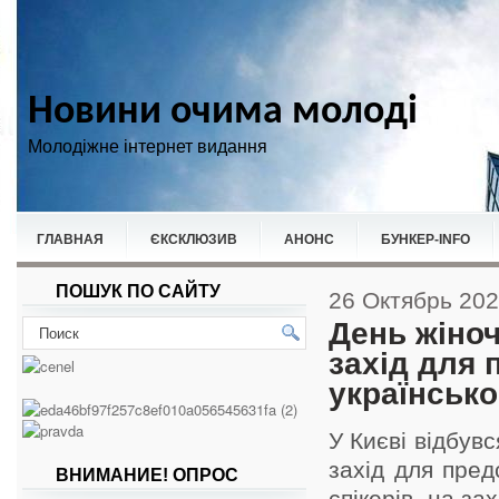
Новини очима молоді
Молодіжне інтернет видання
ГЛАВНАЯ
ЄКСКЛЮЗИВ
АНОНС
БУНКЕР-ІNFO
ПОШУК ПО САЙТУ
НОВИНИ
СПОРТ
26 Октябрь 20
День жіноч
захід для
українсько
У Києві відбув
захід для пред
ВНИМАНИЕ! ОПРОС