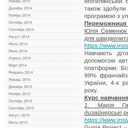
Могилянській б
Январь 2015
Декабрь 2014
також здобули
Ноябрь 2014
програмою з уп
Октябрь 2014
Переможниця -
Сентябрь 2014
Юлія Семенюк 
Август 2014
для швидкочит
Июль 2014
https://www.in
Июнь 2014
Навчають діт
Апрель 2014
допомогою авт
Март 2014
платформи. Бі
Февраль 2014
99% франчайзі
Январь 2014
України, 4-х р
Декабрь 2013
року.
Ноябрь 2013
Курс навчанн
Октябрь 2013
1. Марія Га
Сентябрь 2013
дизайнерські 
Август 2013
https://www.ins
Июль 2013
Gunia Project 