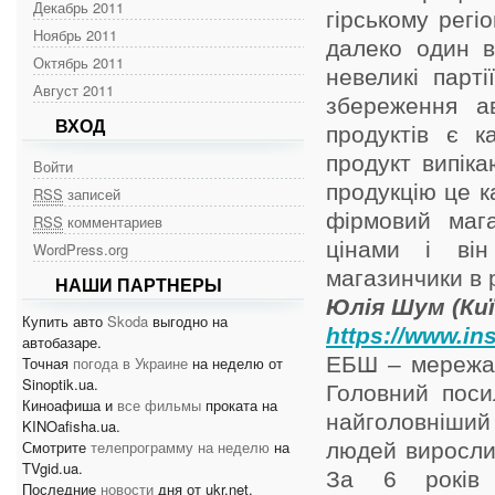
Декабрь 2011
гірському регі
Ноябрь 2011
далеко один в
Октябрь 2011
невеликі парті
Август 2011
збереження а
ВХОД
продуктів є к
продукт випіка
Войти
продукцію це ка
RSS
записей
фірмовий маг
RSS
комментариев
цінами і він
WordPress.org
магазинчики в 
НАШИ ПАРТНЕРЫ
Юлія Шум (Ки
Купить авто
Skoda
выгодно на
https://www.in
автобазаре.
ЕБШ – мережа 
Точная
погода в Украине
на неделю от
Sinoptik.ua.
Головний пос
Киноафиша и
все фильмы
проката на
найголовніший
KINOafisha.ua.
Смотрите
телепрограмму на неделю
на
людей виросли 
TVgid.ua.
За 6 років 
Последние
новости
дня от ukr.net.