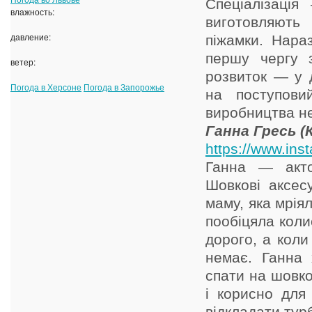
Спеціалізація
влажность:
виготовляють 
давление:
піжамки. Нара
першу чергу 
ветер:
розвиток — у д
Погода в Херсоне
Погода в Запорожье
на поступови
виробництва н
Ганна Гресь (
https://www.in
Ганна — акто
Шовкові аксес
маму, яка мріял
пообіцяла коли
дорого, а коли
немає. Ганна
спати на шовко
і корисно для