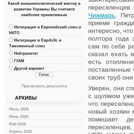
Какой внешнеполитический вектор в
переселенцев
развитии Украины Вы считаете
наиболее приемлимым
Чижмарь
, Пет
приеме гражд
Интеграция в Европейский союз и
интересно, что
НАТО
полтора года 
Интеграция в ЕврАзЭс и
Таможенный союз
сам по себе р
Нейтралитет
сказал ехать 
ГУАМ
есть отоплен
Другой вариант
поставленные ч
своих труб они
Просмотреть результаты
Уверен, они сп
с шуляком уже
АРХИВЫ
что переселен
Июль 2026
новый хозяин м
Июнь 2026
помешает де
Май 2026
переселенцев, 
Апрель 2026