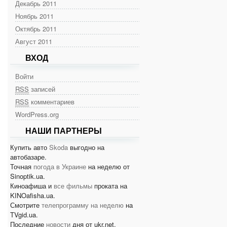
Декабрь 2011
Ноябрь 2011
Октябрь 2011
Август 2011
ВХОД
Войти
RSS
записей
RSS
комментариев
WordPress.org
НАШИ ПАРТНЕРЫ
Купить авто
Skoda
выгодно на
автобазаре.
Точная
погода в Украине
на неделю от
Sinoptik.ua.
Киноафиша и
все фильмы
проката на
KINOafisha.ua.
Смотрите
телепрограмму на неделю
на
TVgid.ua.
Последние
новости
дня от ukr.net.