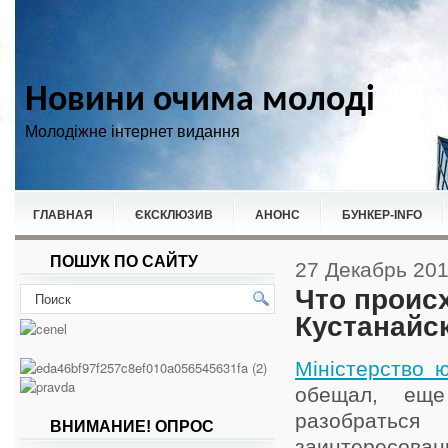
Новини очима молоді
Молодіжне інтернет видання
ГЛАВНАЯ
ЄКСКЛЮЗИВ
АНОНС
БУНКЕР-ІNFO
ПОШУК ПО САЙТУ
НОВИНИ
СПОРТ
27 Декабрь 20
Что проис
Кустанайск
Міністерство ю
обещал, еще
разобрать
ВНИМАНИЕ! ОПРОС
заинтересо