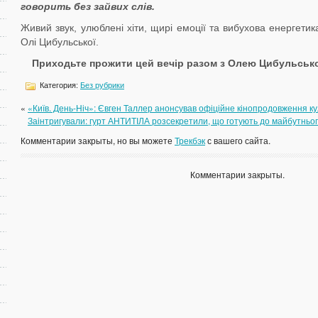
говорить без зайвих слів.
Живий звук, улюблені хіти, щирі емоції та вибухова енергети
Олі Цибульської.
Приходьте прожити цей вечір разом з Олею Цибульсь
Категория:
Без рубрики
«
«Київ. День-Ніч»: Євген Таллер анонсував офіційне кінопродовження куль
Заінтригували: гурт АНТИТІЛА розсекретили, що готують до майбутньо
Комментарии закрыты, но вы можете
Трекбэк
с вашего сайта.
Комментарии закрыты.