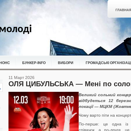
ГЛАВНА
молоді
НОНС
БУНКЕР-ІNFO
ВИБОРИ
ГРОМАДСЬКІ ОРГАНІЗАЦІ
11 Март 2026
ОЛЯ ЦИБУЛЬСЬКА — Мені по соло
Великий сольний концер
відбудеться 12 березн
локації — МЦКМ (Жовтне
Чому варто піти на концер
По-перше: це одна із н
співачок, а по-друге, ц