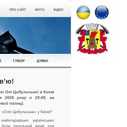
Я
ПРО САЙТ
ФОТО
ВІДЕО
Ї
ГУМОР
ДУМКА
в’ю!
т Олі Цибульської в Києві
я 2026 року о 19:00, на
вий палац).
т «Оля Цибульська» у Києві?
айяскравіших українських
е буде ідеальний вечір для