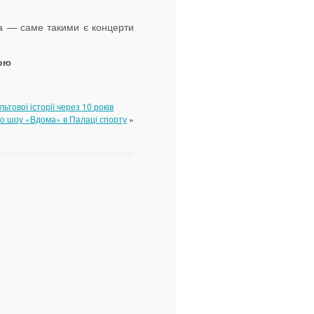
ка — саме такими є концерти
кою
тової історії через 10 років
го шоу «Вдома» в Палаці спорту
»