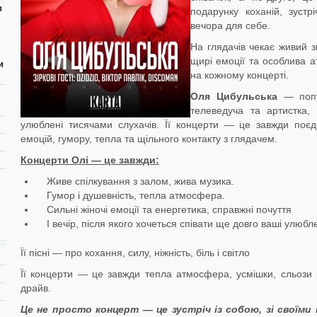
в
подарунку коханій, зустр
вечора для себе.
На глядачів чекає живий зву
щирі емоції та особлива 
и
на кожному концерті.
Оля Цибульська
— попул
телеведуча та артистка, 
улюблені тисячами слухачів. Її концерти — це завжди поє
емоцій, гумору, тепла та щільного контакту з глядачем.
Концерти Олі — це завжди:
Живе спілкування з залом, жива музика.
Гумор і душевність, тепла атмосфера.
Сильні жіночі емоції та енергетика, справжні почуття
І вечір, після якого хочеться співати ще довго ваші улюблен
Її пісні — про кохання, силу, ніжність, біль і світло
Її концерти — це завжди тепла атмосфера, усмішки, сльози 
драйв.
Це не просто концерт — це зустріч із собою, зі своїми