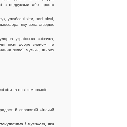
ічі з подруками або просто
к, улюблені хіти, нові пісні,
атмосфера, яку вона створює
ярна українська співачка,
чиї пісні добре знайомі та
днання живої музики, щирих
і хіти та нові композиції.
радості й справжній жіночий
 почуттями і музикою, яка