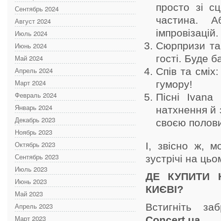
просто зі с
Сентябрь 2024
частина. А
Август 2024
імпровізацій.
Июль 2024
Сюрпризи та 
Июнь 2024
гості. Буде б
Май 2024
Апрель 2024
Спів та сміх
Март 2024
гумору!
Февраль 2024
Пісні Ivana
Январь 2024
натхнення й 
Декабрь 2023
своєю полови
Ноябрь 2023
Октябрь 2023
І, звісно ж, 
Сентябрь 2023
зустрічі на ць
Июль 2023
ДЕ КУПИТИ 
Июнь 2023
КИЄВІ?
Май 2023
Апрель 2023
Встигніть з
Март 2023
Concert.ua.