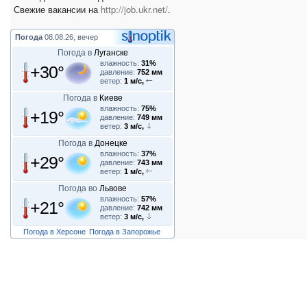
Свежие вакансии на
http://job.ukr.net/
.
Погода
08.08.26, вечер
Погода в
Луганске
влажность:
31%
+30°
давление:
752 мм
ветер:
1 м/с,
Погода в
Киеве
влажность:
75%
+19°
давление:
749 мм
ветер:
3 м/с,
Погода в
Донецке
влажность:
37%
+29°
давление:
743 мм
ветер:
1 м/с,
Погода во
Львове
влажность:
57%
+21°
давление:
742 мм
ветер:
3 м/с,
Погода в Херсоне
Погода в Запорожье