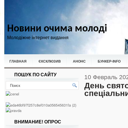
Новини очима молоді
Молодіжне інтернет видання
ГЛАВНАЯ
ЄКСКЛЮЗИВ
АНОНС
БУНКЕР-ІNFO
ПОШУК ПО САЙТУ
НОВИНИ
СПОРТ
10 Февраль 20
День свято
спеціальн
ВНИМАНИЕ! ОПРОС