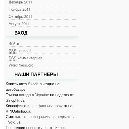
Декабрь 2011
Ноябрь 2011
Октябрь 2011
Август 2011
ВХОД
Войти
RSS
записей
RSS
комментариев
WordPress.org
НАШИ ПАРТНЕРЫ
Купить авто
Skoda
выгодно на
автобазаре.
Точная
погода в Украине
на неделю от
Sinoptik.ua.
Киноафиша и
все фильмы
проката на
KINOafisha.ua.
Смотрите
телепрограмму на неделю
на
TVgid.ua.
Последние
новости
дня от ukr.net.