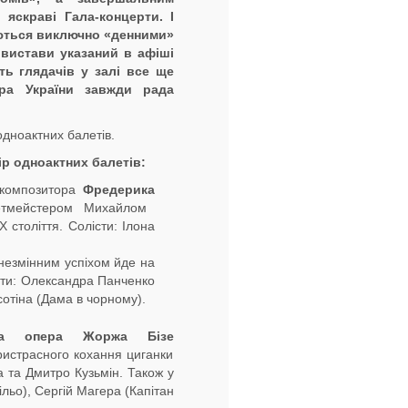
 яскраві Гала
-
концерти
.
І
ють
ся
виключно «денними»
вистави указан
ий
в афіші
ість глядачів
у
залі все ще
ера України завжди рада
одноактних балетів.
ір одноактних балетів
:
 композитора
Фредер
и
ка
етмейстером Михайлом
 століття. Солісти: Ілона
незмінним успіхом йде на
істи: Олександра Панченко
сотіна (Дама в чорному).
а
опера Жоржа
Бізе
ного кохання циганки
а та Дмитро Кузьмін. Також у
льо), Сергій Магера (Капітан