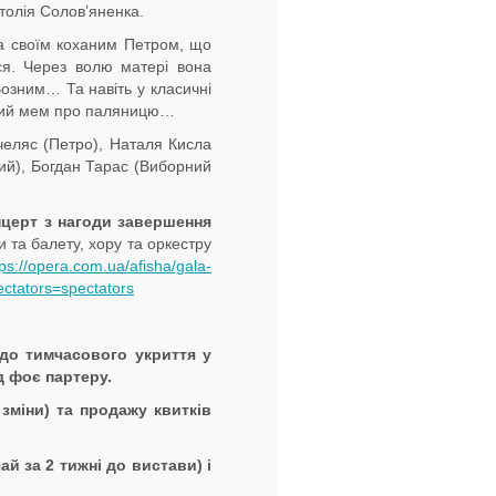
толія Солов’яненка.
 за своїм коханим Петром, що
ся. Через волю матері вона
озним… Та навіть у класичні
домий мем про паляницю…
челяс (Петро), Наталя Кисла
ий), Богдан Тарас (Виборний
онцерт
з
нагоди
завершення
и та балету, хору та оркестру
tps://opera.com.ua/afisha/gala-
ctators=spectators
 до
тимчасового
укриття
у
д
фоє
партеру.
зміни)
та продажу
квитків
чай
за 2
тижні
до
вистави
)
і