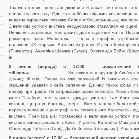
Трагічна історія японської дівчини з Нагасакі вже понад сто
опери з усього світу. Однією з найбільш відомих виконавиць 
видатна українська співачка Соломія Крушельницька, яка прин
З великим успіхом вистава неодноразово ставилася на сцені 
Нинішня постановка має досить довге сценічне життя. Поста
режисерка Ірина Молостова — одна з корифеїв українсько
половини XX сторіччя. В головних ролях: Оксана Крамарєва (
(Пінкертон), Анжеліна Швачка (Сузукі), Олександр Бойко (Шарп
ін.
8 липня
(
середа
) о 1
7
:00 —
романтичний
б
«
Жізель
».
За сюжетом твору граф Альберт з
дівчину Жізель. Однак він уже заручений із заможною ар
змушений удавати з себе селянина. Дівчину також кохає ліс
правду про графа. Не витримавши зради коханого, Жізель боже
може її забути, тож таємно відвідує цвинтар. Там його чек
коханої, що рятує його від смерті. Вже у наш час балетмейс
переосмисливши сценографію та сюжет цього балетного шеде
вистави. Прем’єра цієї постановки з величезним успіхом пр
вистава збирає аншлаги в Києві. У ролях: Катерина Миклуха (
Олександр Габелко (Ганс), Дар’я Косміна (Батиільда), Анастасія
9
липня
(
четвер
) о 1
7
:00 —
безсмертний
шедевр
українськ