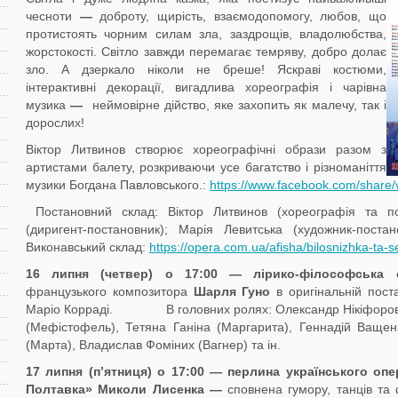
чесноти
—
доброту, щирість, взаємодопомогу, любов, що
протистоять чорним силам зла, заздрощів, владолюбства,
жорстокості. Світло завжди перемагає темряву, добро долає
зло. А дзеркало ніколи не бреше! Яскраві костюми,
інтерактивні декорації, вигадлива хореографія і чарівна
музика
—
неймовірне дійство, яке захопить як малечу, так і
дорослих!
Віктор Литвинов створює хореографічні образи разом з
артистами балету, розкриваючи усе багатство і різноманіття
музики Богдана Павловського.:
https://www.facebook.com/shar
Постановний склад: Віктор Литвинов (хореографія та по
(диригент-постановник); Марія Левитська (художник-постан
Виконавський склад:
https://opera.com.ua/afisha/bilosnizhka-ta
16 липня (четвер) о 17:00
—
ліри
ко-
філософська
о
французького композитора
Шарля
Гуно
в оригінальній пост
Маріо Корраді. В головних ролях: Олександр Нікіфоров 
(Мефістофель), Тетяна Ганіна (Маргарита), Геннадій Ващен
(Марта), Владислав Фоміних (Вагнер) та ін.
1
7
липня (п’ятниця) о
17:00
— перлина українського опе
Полтавка» Миколи Лисенка
—
сповнена гумору, танців та 