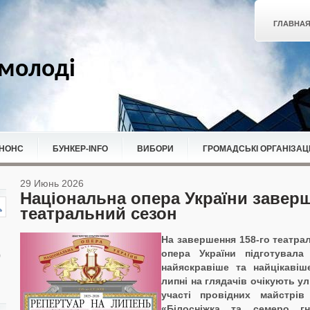
ГЛАВНА
молоді
НОНС
БУНКЕР-ІNFO
ВИБОРИ
ГРОМАДСЬКІ ОРГАНІЗАЦІ
29 Июнь 2026
Національна опера України заверш
театральний сезон
На завершення
15
8
-го театра
опера України підготувала
найяскравіше та найцікавіш
липні
на глядачів очікують у
участі провідних майстрів
«Білосніжка та семеро гн