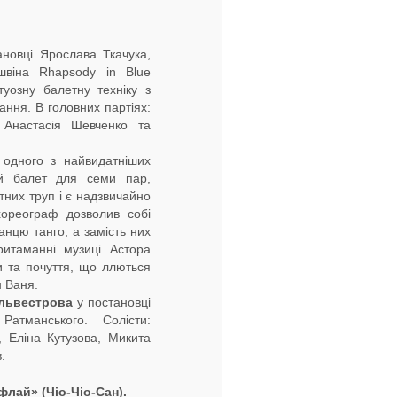
ановці Ярослава Ткачука,
швіна Rhapsody in Blue
уозну балетну техніку з
ання. В головних партіях:
Анастасія Шевченко та
одного з найвидатніших
ий балет для семи пар,
тних труп і є надзвичайно
ореограф дозволив собі
танцю танго, а замість них
ритаманні музиці Астора
и та почуття, що ллються
н Ваня.
львестрова
у постановці
я Ратманського. Солісти:
, Еліна Кутузова, Микита
.
рфлай
» (
Чіо-Чіо-Сан
).