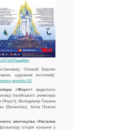
e/v/1CgVQeqaMs/
становка); Олексій Баклан
овник, художник костюмів).
-semero-gnomiv-10
пера
«Фауст»
видатного
ановці італійського режисера
(Фауст), Володимир Тишков
ко (Валентин), Алла Позняк
рного мистецтва «Наталка
фольклору історія кохання у