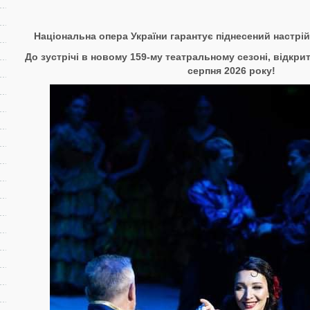
Національна опера України гарантує
піднесений настрій
До зустрічі в новому 15
9
-му
театральному сезоні, відкрит
серпня 202
6
року!