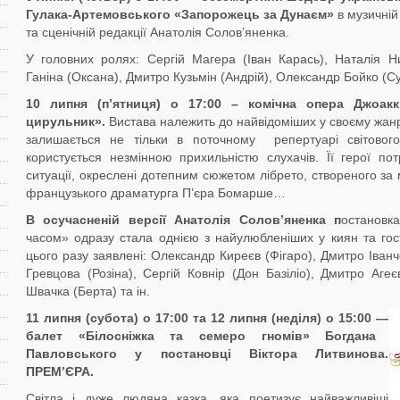
Гулака-Артемовського
«
Запорожець
за
Дунаєм
»
в музичній
та сценічній редакції Анатолія Солов’яненка.
У головних ролях: Сергій Магера (Іван Карась), Наталія Н
Ганіна (Оксана), Дмитро Кузьмін (Андрій), Олександр Бойко (Сул
10 липня
(
п’ятниця
) о 1
7
:00
– комічна опера
Джоакк
цирульник».
Вистава
належить до найвідоміших у своєму жанрі
залишається не тільки в поточному репертуарі світовог
користується незмінною прихильністю слухачів. Її герої по
ситуації, окреслені дотепним сюжетом лібрето, створеного за
французького драматурга П’єра Бомарше…
В осучасненій версії Анатолія
Солов’яненка
п
остановк
часом» одразу стала однією з найулюбленіших у киян та гос
цього разу заявлені: Олександр Киреєв (Фігаро), Дмитро Іванч
Гревцова (Розіна), Сергій Ковнір (Дон Базіліо), Дмитро Агеє
Швачка (Берта) та ін.
11
липня
(
субота
) о 1
7
:00
та 12 липня (неділя) о 15:00
—
балет «Білосніжка та семеро гномів» Богдана
Павловського у постановці Віктора Литвинова.
ПРЕМ
’
ЄРА.
Світла і дуже людяна казка, яка поетизує найважливіші