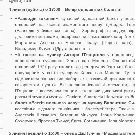
Цуніга) та ін.
4 липня (субота) о 17:00 – Вечір одноактних балетів
:
«
Рапсодія
кохання
»
: сучасний одноактний балет у пост
створений на основі знаменитого твору Джорджа Гер
(Рапсодія у блюзових тонах). Хореографія поєднує вірт
джазовими мотивами, розкриваючи кілька різних історій кох
Маргарита Альнах та Ярослав Ткачук (Перша пара), 
Володимир Кутузов (Друга пара) та ін.
«
5
танго» на
музику
Астора
П
’яццолли
у постановці 
хореографів сучасності Ханса ван Манена. Одноактн
створений 1977 року, входить до репертуару багатьох бале
популярним у світі шедевром Ханса ван Манена. Тут х
відмовитися від високих підборів, які зазвичай притаманні 
використати пуанти. Він поєднав іспанські елементи, п
П’яццоли, з класичним танцем, сплітаючи дивовижні ритм
разом зі звуками музики. Солісти: Анастасія Шевченко та Я
балет «Елегія воєнного часу»
на
музику
Валентина Си
всесвітньо відомого танцівника і балетмейстера Олексі
Анастасія Шевченко, Катерина Миклуха, Ілона Кравченко
Сухоруков, Ярослав Ткачук, Євген Логвиненко, Ілля Морозов
5 липня (неділя) о 15:00 –
опера
Дж.Пуччіні
«Мадам
Батте