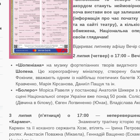
в
акордом стануть неймовірно
хоча вистави все ще залиша
(інформація про
час
початк
у
та на сайті театру), а кільк
и
обмежена,
Національна оп
своїм глядачам
!
Відкриває липневу афішу Вечір 
2
липня (четвер)
о
17:00
–
Веч
«
Шопеніана
»
на музику фортепіанних творів видатного
Шопена
. Цю хореографічну мініатюру, створену бал
Фокіним, вважають одним із найбільш поетичних балетів XX
Кравченко, Марія Кірсанова, Даниїл Пащук та ін.
«Болеро»
Моріса Равеля у постановці Анатолія Шикери з 
сцені Національної опери України вже понад 50 років. Сол
(Дівчина в білому), Євген Логвиненко (Юнак), Владіслава Ак
3
липня
(
п’ятниця
) о 1
7
:00
—
неперевершен
«
Кармен
».
Знамениту трагічну історію пристрас
Кармен та її коханого сержанта Хозе, втілять — Ірина Петров
ролях: Анастасія Поважна (Мікаела), Геннадій Ващенко (Ескамі