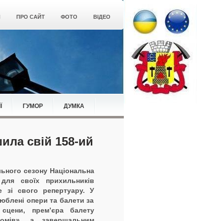
Я
ПРО САЙТ
ФОТО
ВІДЕО
Ї
ГУМОР
ДУМКА
ила свій 158-ий
льного сезону Національна
 для своїх прихильників
е з
і
свого репертуару.
У
люблені опери та балети
за
 сцени
,
прем’єра балету
омів»,
а
завершальним