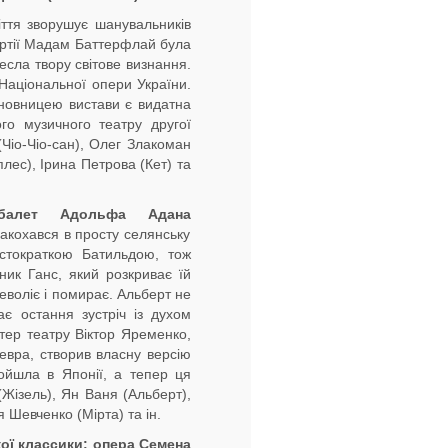
ліття зворушує шанувальників
партії Мадам Баттерфлай була
есла твору світове визнання.
Національної опери України.
новницею вистави є видатна
го музичного театру другої
Чіо-Чіо-сан), Олег Злакоман
лес), Ірина Петрова (Кет) та
алет Адольфа
Адана
акохався в просту селянську
истократкою Батильдою, тож
ник Ганс, який розкриває їй
воліє і помирає. Альберт не
ає остання зустріч із духом
тер театру Віктор Яременко,
вра, створив власну версію
ойшла в Японії, а тепер ця
Жізель), Ян Ваня (Альберт),
 Шевченко (Мірта) та ін.
ої
классики
:
опера Семена