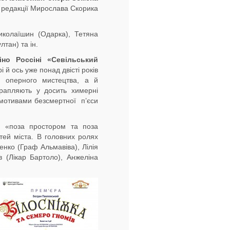
 редакції Мирослава Скорика
иколаїшин (Одарка), Тетяна
тан) та ін.
іно
Россіні «Севільський
 й ось уже понад двісті років
о оперного мистецтва, а й
трапляють у досить химерні
 мотивами безсмертної п’єси
а «поза простором та поза
тей міста. В головних ролях
енко (Граф Альмавіва), Лілія
в (Лікар Бартоло), Анжеліна