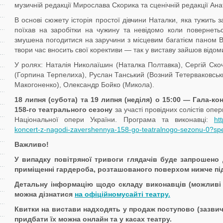
музичній редакції Мирослава Скорика та сценічній редакції Ана
В основі сюжету історія простої дівчини Наталки, яка тужить
поїхав на заробітки на чужину та невідомо коли повернеть
змушена погодитися на заручини з місцевим багатієм паном В
твори час вносить свої корективи — так у виставу зайшов ві
У ролях: Наталія Николаїшин (Наталка Полтавка), Сергій Ско
(Горпина Терпелиха), Руслан Танський (Возний Тетерваковськ
Макогоненко), Олександр Бойко (Микола).
1
8
липня
(
субота
) та
1
9
липня
(
неділя
) о 15:00 — Гала-к
15
8
-го театрального сезону
за участі провідних солістів опер
Національної опери України. Програма та виконавці:
ht
koncert-z-nagodi-zavershennya-158-go-teatralnogo-sezonu-0?spe
Важливо!
У
випадку
повітряної
тривоги
глядачів
буде запрошено
приміщенні
гардероб
а
,
розташованого
поверхом
нижче
п
і
Детальну
інформацію
щодо
складу
виконавців
(можливі 
можна
дізнатися
на
офіційному
сайті
театру.
Квитки на
вистави
надходять
у продаж
поступово
(
зазви
придбати
їх
можна
онлайн
та у касах театру
.