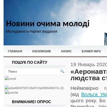
Новини очима молоді
Молодіжне інтернет видання
ГЛАВНАЯ
ЄКСКЛЮЗИВ
АНОНС
БУНКЕР-ІNFO
ПОШУК ПО САЙТУ
НОВИНИ
СПОРТ
19 Январь 202
«Аеронавт
людства с
Неймовірно г
(від
Вольга Ук
цього року. Бо
ВНИМАНИЕ! ОПРОС
Редмейна (піс