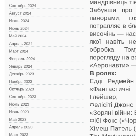
мандрівниць тіє
Сентябрь 2024
Забувши про 
Август 2024
панорами, гл
Июль 2024
потрапляє в бл
Июнь 2024
височінь — нас
Май 2024
якої навіть н
Апрель 2024
обробка. Том
Март 2024
перегляду на в
Февраль 2024
«Аеронавти» — 
Январь 2024
В ролях:
Декабрь 2023
Едді Редмейн 
Ноябрь 2023
«Фантастичні
Октябрь 2023
Глейшер;
Сентябрь 2023
Июль 2023
Фелісіті Джонс
Июнь 2023
«Зоряні війни:
Май 2023
Фібі Фокс («Чо
Апрель 2023
Хімеш Патель 
Март 2023