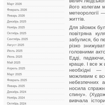
велич людськог
Март 2026
його колегам м
Февраль 2026
метеорології —
Январь 2026
життів.
Декабрь 2025
Для зйомок бу
Ноябрь 2025
Октябрь 2025
повітряна кул
Сентябрь 2025
забулися, бо п
Август 2025
різко знижува
Июль 2025
головними акто
Июнь 2025
Едді, падаючи
Май 2025
краще. І все ж 
Апрель 2025
необхідні — 
Март 2025
можливим є все
Февраль 2025
небезпечних а
Январь 2025
носила спражні
Декабрь 2024
спину». (Худо
Ноябрь 2024
вивчала істор
Октябрь 2024