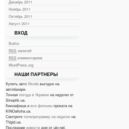
Декабрь 2011
Ноябрь 2011
Октябрь 2011
Август 2011
ВХОД
Войти
RSS
записей
RSS
комментариев
WordPress.org
НАШИ ПАРТНЕРЫ
Купить авто
Skoda
выгодно на
автобазаре.
Точная
погода в Украине
на неделю от
Sinoptik.ua.
Киноафиша и
все фильмы
проката на
KINOafisha.ua.
Смотрите
телепрограмму на неделю
на
TVgid.ua.
Последние
новости
дня от ukr.net.