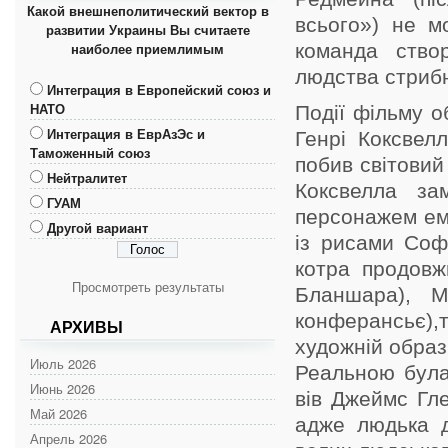
Какой внешнеполитический вектор в
всього») не м
развитии Украины Вы считаете
наиболее приемлимым
команда ство
людства стрибн
Интеграция в Европейский союз и
НАТО
Події фільму о
Интеграция в ЕврАзЭс и
Генрі Коксвел
Таможенный союз
побив світовий
Нейтралитет
Коксвелла за
ГУАМ
персонажем ема
Другой вариант
із рисами Соф
котра продовж
Просмотреть результаты
Бланшара), М
конферансьє),
АРХИВЫ
художній образ 
Июль 2026
Реальною була
Июнь 2026
вів Джеймс Гле
Май 2026
адже людька д
Апрель 2026